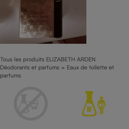
Petit électroménager - U
Complément
alimentaire
Mutuelle
Assurance emprunteur
Matelas
Champagne
Tous les produits ELIZABETH ARDEN
bouteille
Banque en 
Déodorants et parfums
>
Eaux de toilette et
Téléviseur
parfums
Antimoustique
Lave-linge
Radiateur électrique