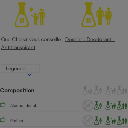
Téléphone mobile -
Smartphone
Plaque de cuisson à
induction
Que Choisir vous conseille :
Dossier : Déodorant -
Climatiseur -
Antitranspirant
Ventilateur
Antivirus
Légende
Climatiseur -
Ventilateur
Composition
Alcohol denat.
Parfum