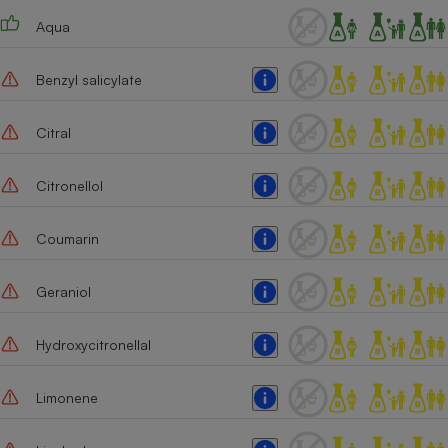
Aqua
Cafetière à expressos
Benzyl salicylate
Citral
Citronellol
Robot ménager
Coumarin
Geraniol
Hydroxycitronellal
Limonene