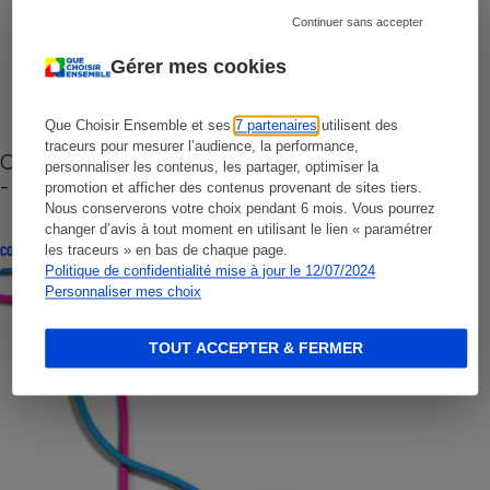
Continuer sans accepter
Gérer mes cookies
Que Choisir Ensemble et ses
7 partenaires
utilisent des
traceurs pour mesurer l’audience, la performance,
Cafetière à capsules zéro déchet CoffeeB (vidéo)
personnaliser les contenus, les partager, optimiser la
- Premières impressions
promotion et afficher des contenus provenant de sites tiers.
Nous conserverons votre choix pendant 6 mois. Vous pourrez
changer d’avis à tout moment en utilisant le lien « paramétrer
les traceurs » en bas de chaque page.
CONSEILS
Politique de confidentialité mise à jour le 12/07/2024
Personnaliser mes choix
TOUT ACCEPTER & FERMER