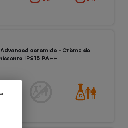
Advanced ceramide - Crème de
ermissante IPS15 PA++
er