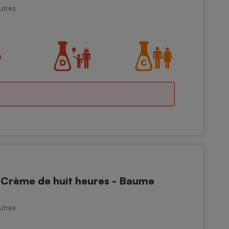
utres
rème de huit heures - Baume
utres