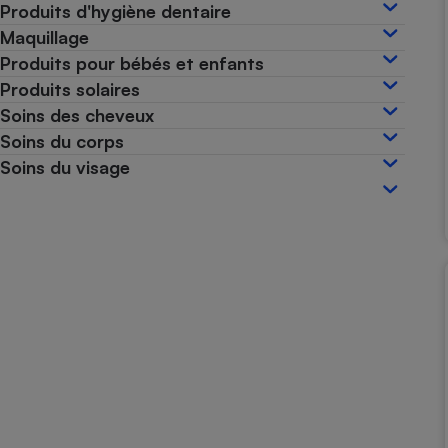
Produits d'hygiène dentaire
Internet
Maquillage
Gros électroménager
Téléphonie
Produits pour bébés et enfants
Produits solaires
Petit électroménager 
Complément
Soins des cheveux
alimentaire
Soins du corps
Mutuelle
Assurance emprunteu
Soins du visage
Matelas
Champa
boutei
Banque 
Téléviseur
Antimoustique
Lave-linge