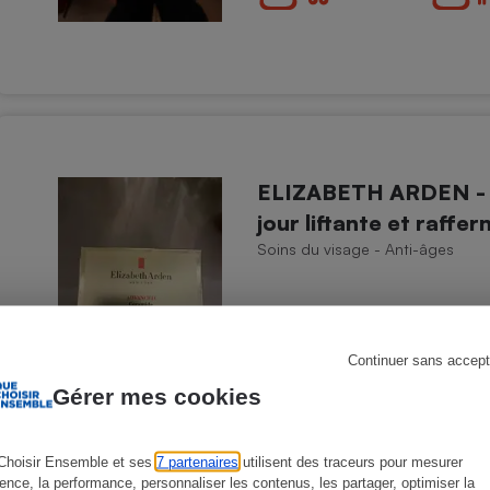
s
Réfrigérateur
ELIZABETH ARDEN - 
jour liftante et raff
Soins du visage - Anti-âges
Continuer sans accept
Gérer mes cookies
Choisir Ensemble et ses
7 partenaires
utilisent des traceurs pour mesurer
ience, la performance, personnaliser les contenus, les partager, optimiser la