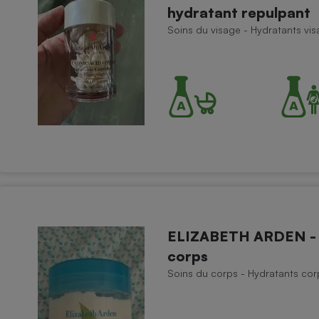
hydratant repulpant
Soins du visage - Hydratants vi
- Ustensile
Foie gras
Aide auditive
r
Assurance vie
Poêle à granulés
gne - Comment choisir une
lle de champagne
en ligne
Ordinateur portable
ELIZABETH ARDEN - C
Crème solaire
Lave-vaisselle
corps
Soins du corps - Hydratants cor