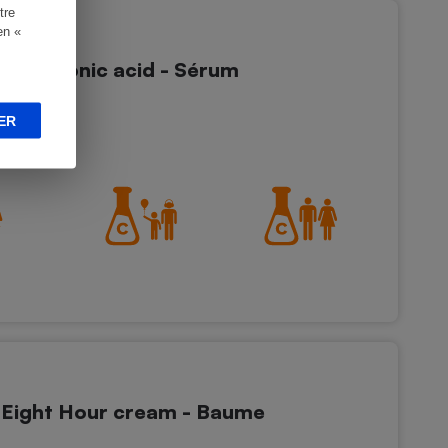
tre
en «
yaluronic acid - Sérum
ER
sage
Eight Hour cream - Baume