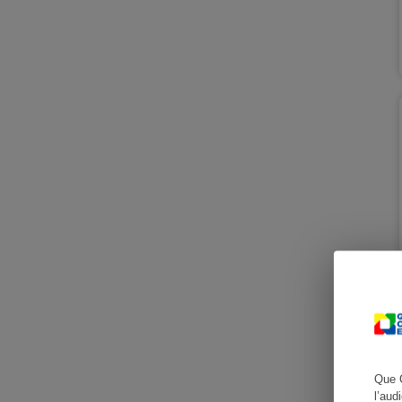
Cafetière à expresso
Robot ménager
Que 
l’aud