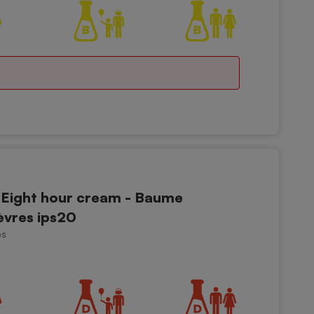
Eight hour cream - Baume
lèvres ips20
es