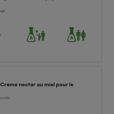
sage
rème nectar au miel pour le
porels