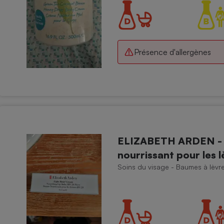
Électricité - Gaz
Appareil photo
numérique
Présence d'allergènes
Four encastrable
Lessive
ELIZABETH ARDEN - 
nourrissant pour les 
Aspirateur
Soins du visage - Baumes à lèvr