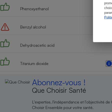
promo
choix
Phenoxyethanol
param
Polit
Benzyl alcohol
Dehydroacetic acid
Titanium dioxide
Abonnez-vous !
Que Choisir Santé
L'expertise, l'indépendance et l'objectivité de
Choisir Ensemble pour votre santé.