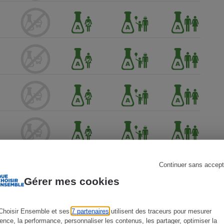
s
Réfrigérateur
Continuer sans accept
Gérer mes cookies
Choisir Ensemble et ses
7 partenaires
utilisent des traceurs pour mesurer
ience, la performance, personnaliser les contenus, les partager, optimiser la