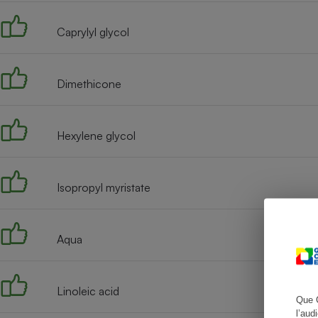
Caprylyl glycol
Cafetière à expresso
Dimethicone
Hexylene glycol
Isopropyl myristate
Robot ménager
Aqua
Linoleic acid
Que 
l’aud