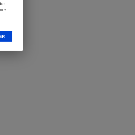
tre
en «
ER