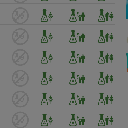
Électricité - Gaz
Appareil photo
numérique
Four encastrable
Lessive
Aspirateur