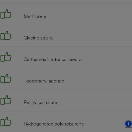
Radiateur électrique
Methicone
Téléphone mobile -
Smartphone
Plaque de cuisson à
induction
Glycine soja oil
Carthamus tinctorius seed oil
Climatiseur -
Ventilateur
Tocopheryl acetate
Antivirus
Climatiseur -
Ventilateur
Retinyl palmitate
Hydrogenated polyisobutene