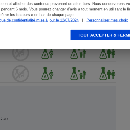
tion et afficher des contenus provenant de sites tiers. Nous conserverons vo
 pendant 6 mois. Vous pourrez changer d’avis à tout moment en utilisant le li
étrer les traceurs » en bas de chaque page.
ique de confidentialité mise à jour le 12/07/2024
|
Personnaliser mes choix
TOUT ACCEPTER & FERM
 Que