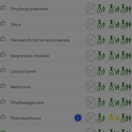
Téléphone mobile -
Smartphone
Ethylhexyl palmitate
Plaque de cuisson à
induction
Silica
Pentaerythrityl tetraisostearate
Climatiseur -
Ventilateur
Magnesium stearate
Antivirus
Lauroyl lysine
Climatiseur -
Ventilateur
Methicone
Ethylhexylglycerin
Phenoxyethanol