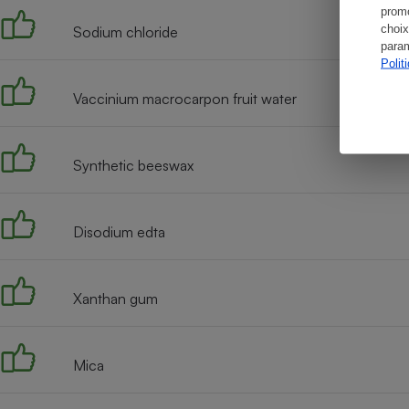
promo
choix
Sodium chloride
param
Polit
Vaccinium macrocarpon fruit water
Synthetic beeswax
Disodium edta
Xanthan gum
Mica