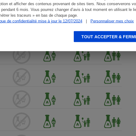
tion et afficher des contenus provenant de sites tiers. Nous conserverons vo
 pendant 6 mois. Vous pourrez changer d’avis à tout moment en utilisant le li
étrer les traceurs » en bas de chaque page.
ique de confidentialité mise à jour le 12/07/2024
|
Personnaliser mes choix
TOUT ACCEPTER & FERM