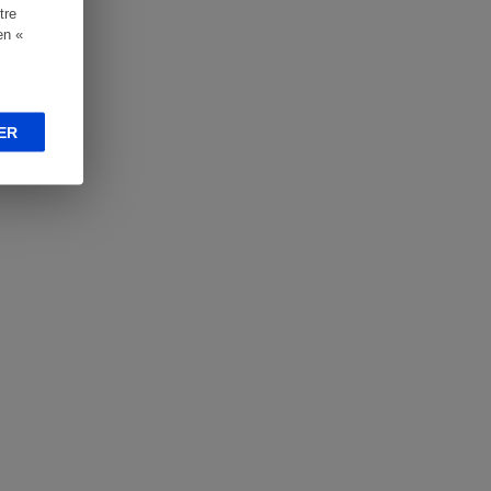
tre
en «
ER