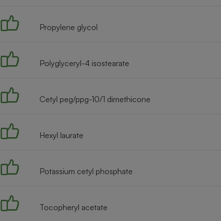
Radiateur électrique
Propylene glycol
Téléphone mobile -
Smartphone
Plaque de cuisson à
induction
Polyglyceryl-4 isostearate
Cetyl peg/ppg-10/1 dimethicone
Climatiseur -
Ventilateur
Hexyl laurate
Antivirus
Climatiseur -
Ventilateur
Potassium cetyl phosphate
Tocopheryl acetate