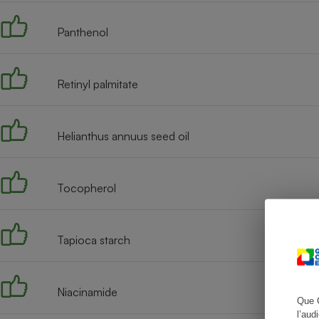
Panthenol
Cafetière à expresso
Retinyl palmitate
Helianthus annuus seed oil
Tocopherol
Robot ménager
Tapioca starch
Niacinamide
Que 
l’aud