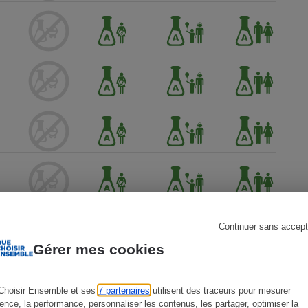
s
Réfrigérateur
Continuer sans accept
Gérer mes cookies
Choisir Ensemble et ses
7 partenaires
utilisent des traceurs pour mesurer
ience, la performance, personnaliser les contenus, les partager, optimiser la