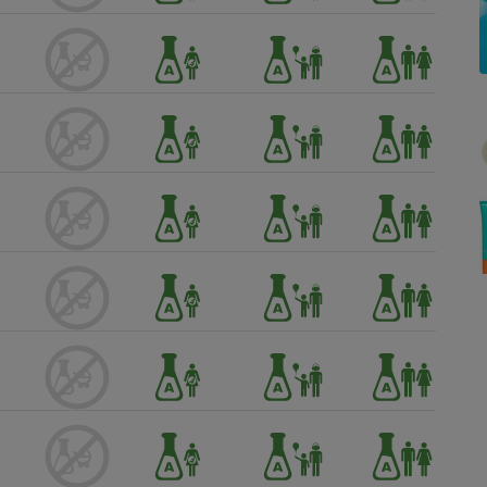
Électricité - Gaz
Appareil photo
numérique
Four encastrable
Lessive
Aspirateur