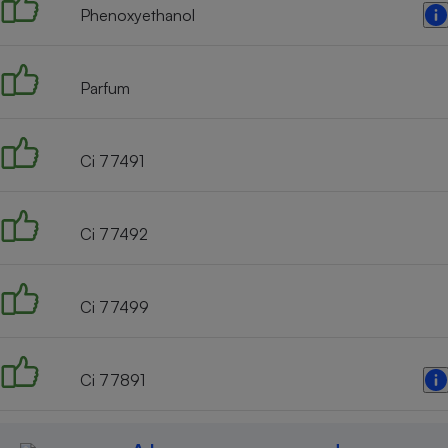
Phenoxyethanol
Parfum
Ci 77491
Ci 77492
Ci 77499
Ci 77891