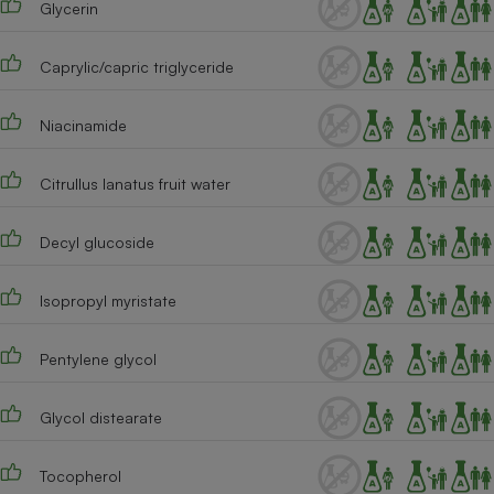
Glycerin
Téléphone mobile -
Smartphone
Plaque de cuisson à
induction
Caprylic/capric triglyceride
Niacinamide
Climatiseur -
Ventilateur
Citrullus lanatus fruit water
Decyl glucoside
Antivirus
Climatiseur -
Isopropyl myristate
Ventilateur
Pentylene glycol
Glycol distearate
Tocopherol