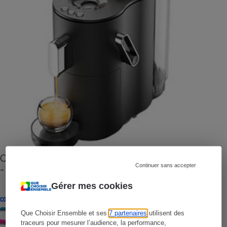
Cafetière à capsules zéro déchet CoffeeB (vidéo)
Continuer sans accepter
- Premières impressions
Gérer mes cookies
CONSEILS
Que Choisir Ensemble et ses
7 partenaires
utilisent des
traceurs pour mesurer l’audience, la performance,