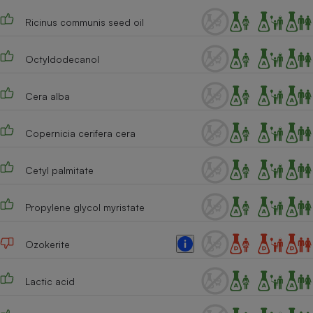
Téléphone mobile -
Smartphone
Ricinus communis seed oil
Plaque de cuisson à
induction
Octyldodecanol
Cera alba
Climatiseur -
Ventilateur
Copernicia cerifera cera
Antivirus
Cetyl palmitate
Climatiseur -
Ventilateur
Propylene glycol myristate
Ozokerite
Lactic acid