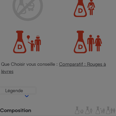
Petit électroménager - U
Complément
alimentaire
Mutuelle
Assurance emprunteur
Matelas
Champagne
bouteille
Banque en 
Que Choisir vous conseille :
Comparatif : Rouges à
Téléviseur
lèvres
Antimoustique
Lave-linge
Légende
Radiateur électrique
Composition