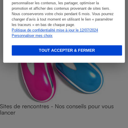
personnaliser les contenus, les partager, optimiser la
promotion et afficher des contenus provenant de sites tiers.
Nous conserverons votre choix pendant 6 mois. Vous pourrez
changer d’avis à tout moment en utilisant le lien « paramétrer
les traceurs » en bas de chaque page.
Politique de confidentialité mise à jour le 12/07/2024
Personnaliser mes choix
TOUT ACCEPTER & FERMER
Sites de rencontres - Nos conseils pour vous
lancer