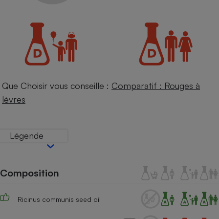
Petit électroménager - U
Complément
alimentaire
Mutuelle
Assurance emprunteur
Que Choisir vous conseille :
Comparatif : Rouges à
Matelas
Champagne
lèvres
bouteille
Banque en 
Téléviseur
Légende
Antimoustique
Lave-linge
Composition
Radiateur électrique
Ricinus communis seed oil