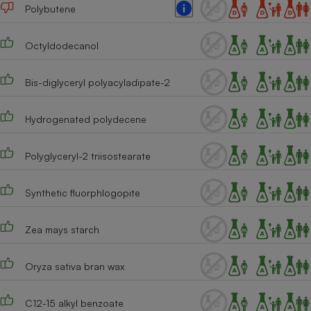
Téléphone mobile -
Polybutene
Smartphone
Plaque de cuisson à
induction
Octyldodecanol
Bis-diglyceryl polyacyladipate-2
Climatiseur -
Ventilateur
Hydrogenated polydecene
Polyglyceryl-2 triisostearate
Antivirus
Climatiseur -
Synthetic fluorphlogopite
Ventilateur
Zea mays starch
Oryza sativa bran wax
C12-15 alkyl benzoate