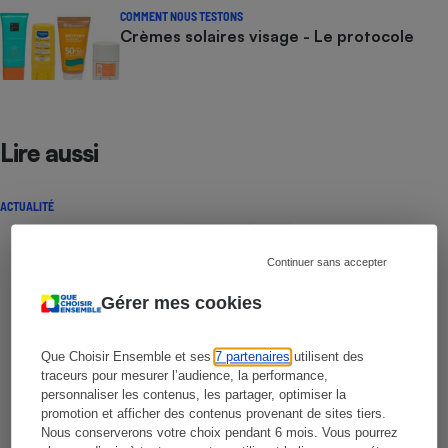
COMMENT NOUS TESTONS
Crèmes solaires visage - Le protocole
Lire aussi
ACTUALITÉ
Continuer sans accepter
Gérer mes cookies
Que Choisir Ensemble et ses
7 partenaires
utilisent des
traceurs pour mesurer l’audience, la performance,
personnaliser les contenus, les partager, optimiser la
promotion et afficher des contenus provenant de sites tiers.
Nous conserverons votre choix pendant 6 mois. Vous pourrez