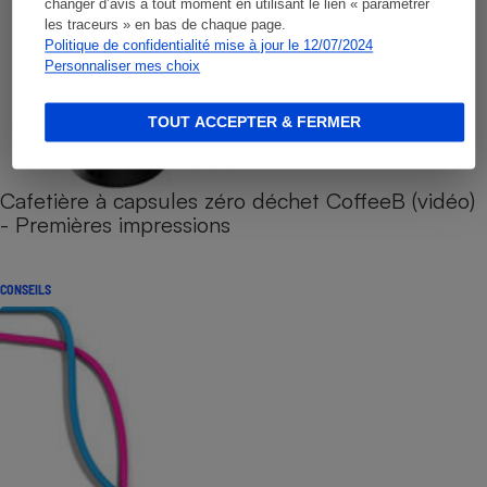
changer d’avis à tout moment en utilisant le lien « paramétrer
les traceurs » en bas de chaque page.
Politique de confidentialité mise à jour le 12/07/2024
Personnaliser mes choix
TOUT ACCEPTER & FERMER
Cafetière à capsules zéro déchet CoffeeB (vidéo)
- Premières impressions
CONSEILS