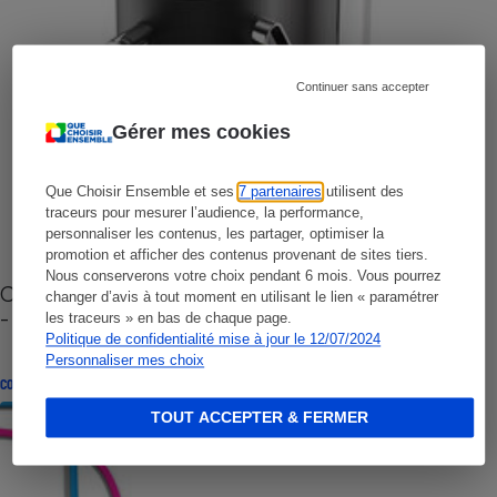
Continuer sans accepter
Gérer mes cookies
Que Choisir Ensemble et ses
7 partenaires
utilisent des
traceurs pour mesurer l’audience, la performance,
personnaliser les contenus, les partager, optimiser la
promotion et afficher des contenus provenant de sites tiers.
Nous conserverons votre choix pendant 6 mois. Vous pourrez
Cafetière à capsules zéro déchet CoffeeB (vidéo)
changer d’avis à tout moment en utilisant le lien « paramétrer
- Premières impressions
les traceurs » en bas de chaque page.
Politique de confidentialité mise à jour le 12/07/2024
Personnaliser mes choix
CONSEILS
TOUT ACCEPTER & FERMER