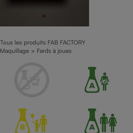
Petit électroménager - U
Complément
alimentaire
Mutuelle
Assurance emprunteur
Tous les produits FAB FACTORY
Maquillage
>
Fards à joues
Matelas
Champagne
bouteille
Banque en 
Téléviseur
Antimoustique
Lave-linge
Radiateur électrique