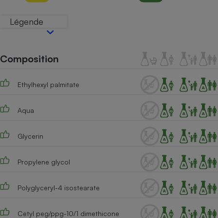
Téléphone mobile -
Smartphone
Légende
Plaque de cuisson à
induction
Composition
Climatiseur -
Ventilateur
Ethylhexyl palmitate
Aqua
Antivirus
Climatiseur -
Ventilateur
Glycerin
Propylene glycol
Polyglyceryl-4 isostearate
Cetyl peg/ppg-10/1 dimethicone