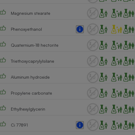
Cafetière à expressos
Magnesium stearate
Phenoxyethanol
Quaternium-18 hectorite
Triethoxycaprylylsilane
Robot ménager
Aluminum hydroxide
Propylene carbonate
Ethylhexylglycerin
Ci 77891