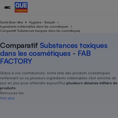
Santé Bien-être
Hygiène - Beauté
Ingrédients indésirables dans les cosmétiques
Comparatif Substances toxiques dans les cosmétiques
Additifs a
Comparate
Comparatif
Comparateu
Comparatif
Comparateu
Comparatif
Comparati
Substances
Toutes les actualités
Tous les services
Tous nos combats
L’association
Organismes de défense 
Train
supermarc
cosmétiqu
Comparatif
Substances toxiques
Comparateu
Achat - Vente - Travaux
Démarche administrative
Enquêtes
Nos actions
Nos missions
Système judiciaire
Transport aérien
gratuit
dans les cosmétiques - FAB
Copropriété
Famille
Guides d'achat
Nos grandes victoires
Notre méthodologie
FACTORY
Location
Senior
Comparateu
Comparate
Comparati
Comparatif
Comparate
Comparatif
Comparatif
Conseils
Les billets de la présidente
Notre financement
supermarc
électrique
Service marchand
Magasin - Grande surfac
Sport
Soumettre un litige
Grâce à vos contributions, notre liste des produits cosmétiques
Brèves
Nos associations locales
Nos partenaires
Air
renfermant un ou plusieurs ingrédients indésirables s’est enrichie de
Marketing - Fidélisation
Vacances - Tourisme
Lettres types
Nous rejoindre
Nous rejoindre
jour en jour pour atteindre aujourd’hui
plusieurs dizaines milliers de
Déchet
Méthode de vente - Abu
produits
.
Rencontrer une association locale
Comparate
Comparatif
Comparatif
Comparatif
Comparatif
En savoir plus sur Que Choisir Ensemble
Retrouvez-les
Eau
s
Agriculture
Achat - Vente - Location
Voir plus
Energie
Nutrition
Assurance auto
-nous ?
Produit alimentaire
Carburant
Comparati
Comparati
Comparati
Comparate