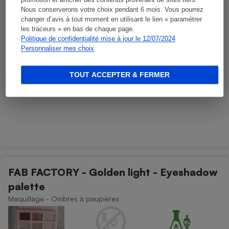
promotion et afficher des contenus provenant de sites tiers.
Nous conserverons votre choix pendant 6 mois. Vous pourrez
changer d’avis à tout moment en utilisant le lien « paramétrer
les traceurs » en bas de chaque page.
Politique de confidentialité mise à jour le 12/07/2024
Personnaliser mes choix
TOUT ACCEPTER & FERMER
FAB FACTORY - Golden light - Eyeshadow
palette
Maquillage - Ombres à paupières