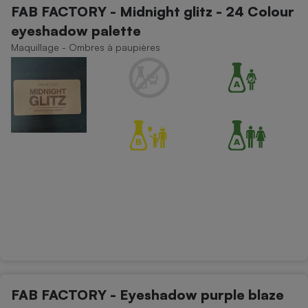
FAB FACTORY - Midnight glitz - 24 Colour
Petit électroménager - U
eyeshadow palette
Complément
alimentaire
Maquillage - Ombres à paupières
Mutuelle
Assurance emprunteur
Matelas
Champagne
bouteille
Banque en 
Téléviseur
Antimoustique
Lave-linge
Radiateur électrique
FAB FACTORY - Eyeshadow purple blaze