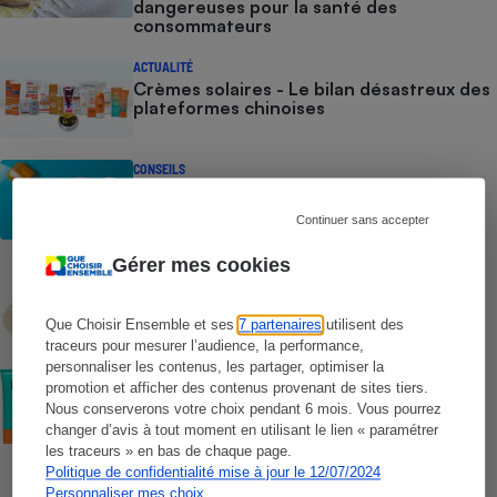
dangereuses pour la santé des
consommateurs
ACTUALITÉ
Crèmes solaires - Le bilan désastreux des
plateformes chinoises
CONSEILS
Crèmes solaires - Les logos à la loupe
Continuer sans accepter
Gérer mes cookies
COMMENT NOUS TESTONS
Crèmes solaires - Le protocole
Que Choisir Ensemble et ses
7 partenaires
utilisent des
traceurs pour mesurer l’audience, la performance,
personnaliser les contenus, les partager, optimiser la
COMMENT NOUS TESTONS
promotion et afficher des contenus provenant de sites tiers.
Crèmes solaires visage - Le protocole
Nous conserverons votre choix pendant 6 mois. Vous pourrez
changer d’avis à tout moment en utilisant le lien « paramétrer
les traceurs » en bas de chaque page.
Politique de confidentialité mise à jour le 12/07/2024
Personnaliser mes choix