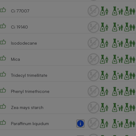
Ci 77007
Ci 19140
Isododecane
Mica
Tridecyl trimellitate
Phenyl trimethicone
Zea mays starch
Paraffinum liquidum