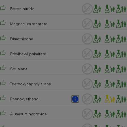
Téléphone mobile -
Smartphone
Boron nitride
Plaque de cuisson à
induction
Magnesium stearate
Dimethicone
Climatiseur -
Ventilateur
Ethylhexyl palmitate
Antivirus
Squalane
Climatiseur -
Ventilateur
Triethoxycaprylylsilane
Phenoxyethanol
Aluminum hydroxide