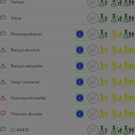
Parfum
Cafetière à expressos
Silica
Phenoxyethanol
Benzyl alcohol
Benzyl salicylate
Robot ménager
Hexyl cinnamal
Hydroxycitronellal
Titanium dioxide
Ci 45410