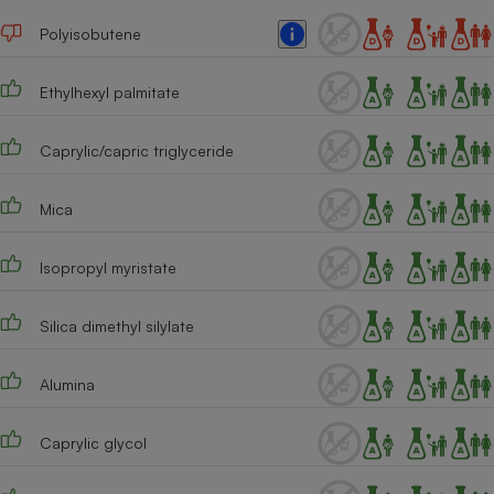
Téléphone mobile -
Smartphone
Polyisobutene
Plaque de cuisson à
induction
Ethylhexyl palmitate
Caprylic/capric triglyceride
Climatiseur -
Ventilateur
Mica
Antivirus
Isopropyl myristate
Climatiseur -
Ventilateur
Silica dimethyl silylate
Alumina
Caprylic glycol