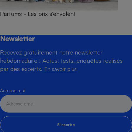
Parfums - Les prix s’envolent
Newsletter
Recevez gratuitement notre newsletter
hebdomadaire ! Actus, tests, enquêtes réalisés
par des experts.
En savoir plus
Adresse mail
S'inscrire