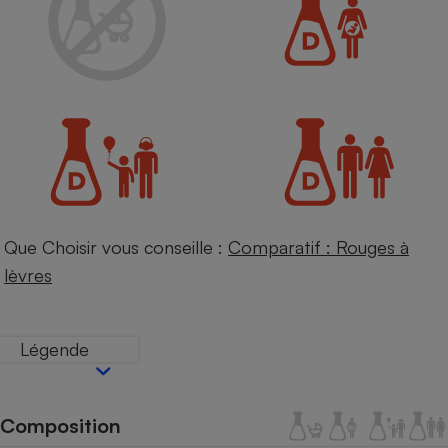
Petit électroménager - U
Complément
alimentaire
Mutuelle
Assurance emprunteur
Matelas
Champagne
bouteille
Banque en 
Que Choisir vous conseille :
Comparatif : Rouges à
Téléviseur
lèvres
Antimoustique
Lave-linge
Légende
Radiateur électrique
Composition