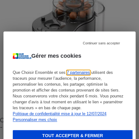
Continuer sans accepter
Gérer mes cookies
Que Choisir Ensemble et ses
7 partenaires
utilisent des
traceurs pour mesurer l’audience, la performance,
personnaliser les contenus, les partager, optimiser la
promotion et afficher des contenus provenant de sites tiers.
Nous conserverons votre choix pendant 6 mois. Vous pourrez
changer d’avis à tout moment en utilisant le lien « paramétrer
les traceurs » en bas de chaque page.
Politique de confidentialité mise à jour le 12/07/2024
Cafetière à capsules zéro déchet CoffeeB (vidéo)
Personnaliser mes choix
- Premières impressions
TOUT ACCEPTER & FERMER