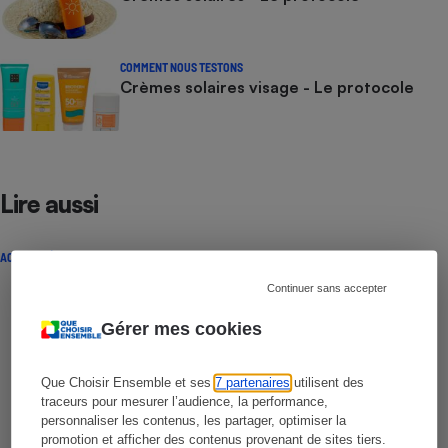
COMMENT NOUS TESTONS
Crèmes solaires visage - Le protocole
Lire aussi
ACTUALITÉ
Continuer sans accepter
Gérer mes cookies
Que Choisir Ensemble et ses
7 partenaires
utilisent des
traceurs pour mesurer l’audience, la performance,
personnaliser les contenus, les partager, optimiser la
promotion et afficher des contenus provenant de sites tiers.