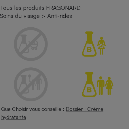
Tous les produits FRAGONARD
Petit électroménager - U
Complément
Soins du visage
>
Anti-rides
alimentaire
Mutuelle
Assurance emprunteur
Matelas
Champagne
bouteille
Banque en 
Téléviseur
Antimoustique
Lave-linge
Que Choisir vous conseille :
Dossier : Crème
Radiateur électrique
hydratante