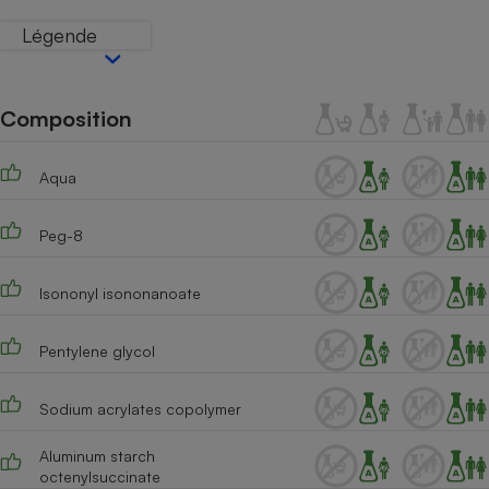
Téléphone mobile -
Smartphone
Légende
Plaque de cuisson à
induction
Composition
Climatiseur -
Ventilateur
Aqua
Peg-8
Antivirus
Climatiseur -
Isononyl isononanoate
Ventilateur
Pentylene glycol
Sodium acrylates copolymer
Aluminum starch
octenylsuccinate