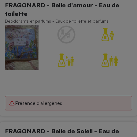
FRAGONARD - Belle d'amour - Eau de
Petit électroménager - U
toilette
Complément
alimentaire
Déodorants et parfums - Eaux de toilette et parfums
Mutuelle
Assurance emprunteur
Matelas
Champagne
bouteille
Banque en 
Téléviseur
Antimoustique
Lave-linge
Présence d'allergènes
Radiateur électrique
FRAGONARD - Belle de Soleil - Eau de