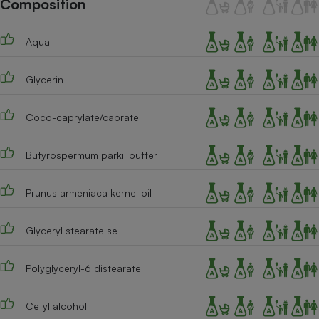
Composition
Téléphone mobile -
Smartphone
Plaque de cuisson à
Aqua
induction
Glycerin
Climatiseur -
Ventilateur
Coco-caprylate/caprate
Butyrospermum parkii butter
Antivirus
Climatiseur -
Prunus armeniaca kernel oil
Ventilateur
Glyceryl stearate se
Polyglyceryl-6 distearate
Cetyl alcohol