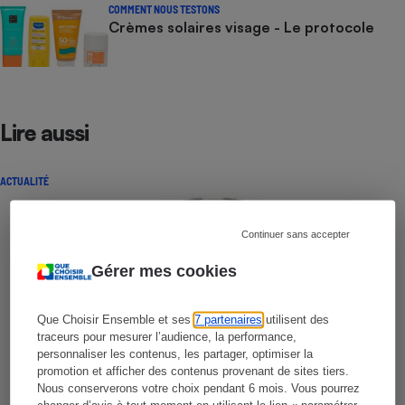
COMMENT NOUS TESTONS
Crèmes solaires visage - Le protocole
Lire aussi
ACTUALITÉ
Continuer sans accepter
Gérer mes cookies
Que Choisir Ensemble et ses
7 partenaires
utilisent des
traceurs pour mesurer l’audience, la performance,
personnaliser les contenus, les partager, optimiser la
promotion et afficher des contenus provenant de sites tiers.
Nous conserverons votre choix pendant 6 mois. Vous pourrez