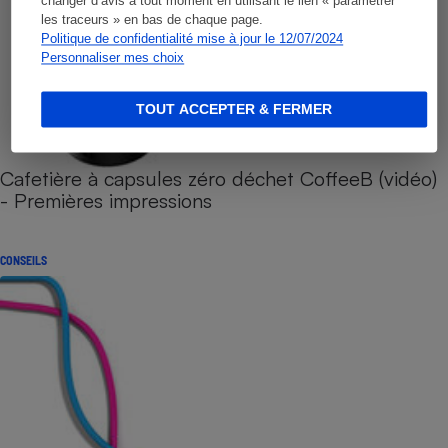
changer d’avis à tout moment en utilisant le lien « paramétrer
les traceurs » en bas de chaque page.
Politique de confidentialité mise à jour le 12/07/2024
Personnaliser mes choix
TOUT ACCEPTER & FERMER
Cafetière à capsules zéro déchet CoffeeB (vidéo)
- Premières impressions
CONSEILS