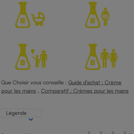
Petit électroménager - U
Complément
alimentaire
Mutuelle
Assurance emprunteur
Matelas
Champagne
bouteille
Banque en 
Téléviseur
Que Choisir vous conseille :
Guide d'achat : Crème
Antimoustique
Lave-linge
,
pour les mains
Comparatif : Crèmes pour les mains
Légende
Radiateur électrique