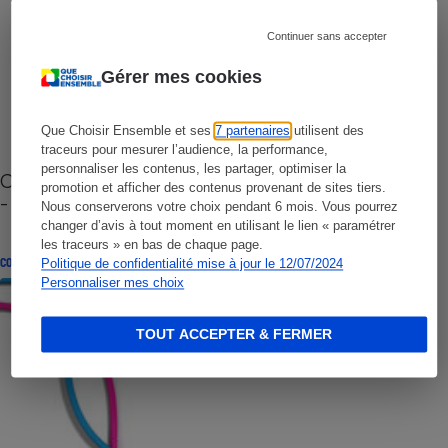
Continuer sans accepter
Gérer mes cookies
Que Choisir Ensemble et ses
7 partenaires
utilisent des
traceurs pour mesurer l’audience, la performance,
personnaliser les contenus, les partager, optimiser la
Cafetière à capsules zéro déchet CoffeeB (vidéo)
promotion et afficher des contenus provenant de sites tiers.
- Premières impressions
Nous conserverons votre choix pendant 6 mois. Vous pourrez
changer d’avis à tout moment en utilisant le lien « paramétrer
les traceurs » en bas de chaque page.
CONSEILS
Politique de confidentialité mise à jour le 12/07/2024
Personnaliser mes choix
TOUT ACCEPTER & FERMER