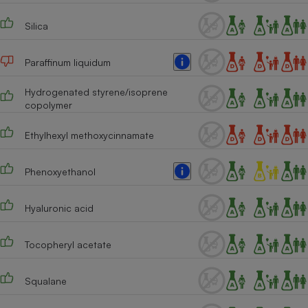
Téléphone mobile -
Smartphone
Silica
Plaque de cuisson à
induction
Paraffinum liquidum
Hydrogenated styrene/isoprene
Climatiseur -
copolymer
Ventilateur
Ethylhexyl methoxycinnamate
Antivirus
Phenoxyethanol
Climatiseur -
Ventilateur
Hyaluronic acid
Tocopheryl acetate
Squalane