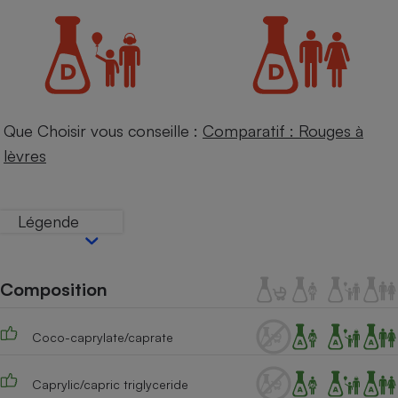
Petit électroménager - U
Complément
alimentaire
Mutuelle
Assurance emprunteur
Que Choisir vous conseille :
Comparatif : Rouges à
lèvres
Matelas
Champagne
bouteille
Banque en 
Légende
Téléviseur
Antimoustique
Lave-linge
Composition
Coco-caprylate/caprate
Radiateur électrique
Caprylic/capric triglyceride