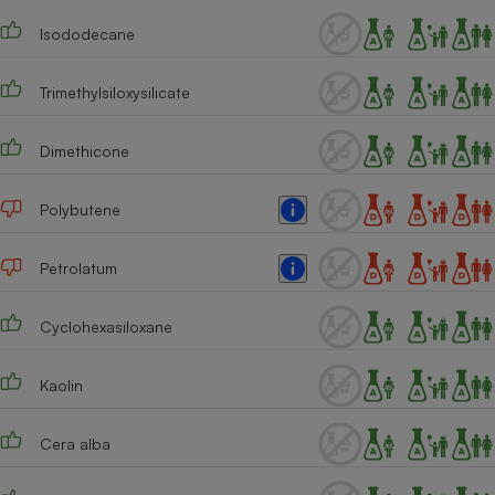
Téléphone mobile -
Smartphone
Isododecane
Plaque de cuisson à
induction
Trimethylsiloxysilicate
Dimethicone
Climatiseur -
Ventilateur
Polybutene
Antivirus
Petrolatum
Climatiseur -
Ventilateur
Cyclohexasiloxane
Kaolin
Cera alba