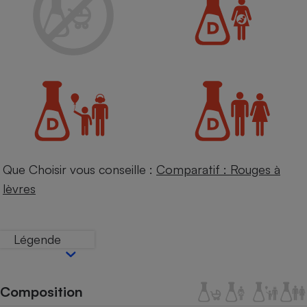
Petit électroménager - U
Complément
alimentaire
Mutuelle
Assurance emprunteur
Matelas
Champagne
bouteille
Banque en 
Que Choisir vous conseille :
Comparatif : Rouges à
Téléviseur
lèvres
Antimoustique
Lave-linge
Légende
Radiateur électrique
Composition