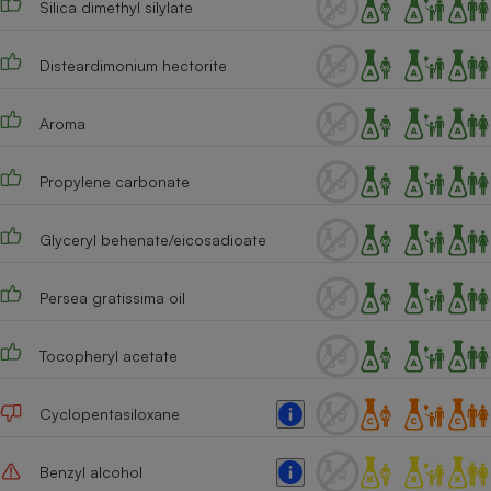
Silica dimethyl silylate
Cafetière à expressos
Disteardimonium hectorite
Aroma
Propylene carbonate
Glyceryl behenate/eicosadioate
Robot ménager
Persea gratissima oil
Tocopheryl acetate
Cyclopentasiloxane
Benzyl alcohol