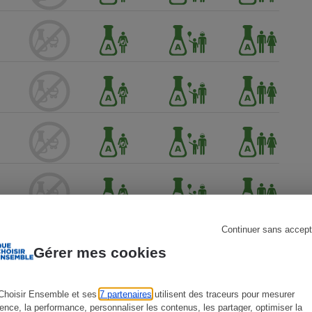
s
Réfrigérateur
Continuer sans accept
Gérer mes cookies
Choisir Ensemble et ses
7 partenaires
utilisent des traceurs pour mesurer
ience, la performance, personnaliser les contenus, les partager, optimiser la