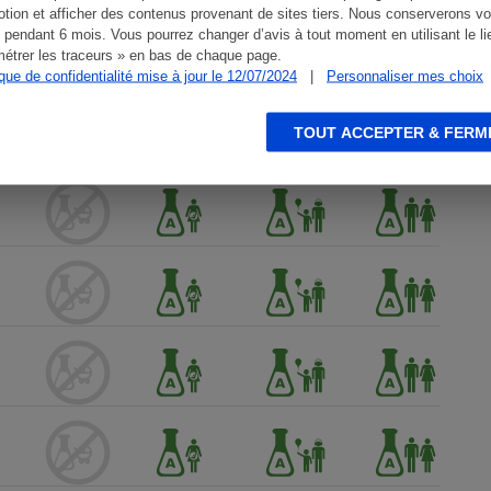
tion et afficher des contenus provenant de sites tiers. Nous conserverons vo
 pendant 6 mois. Vous pourrez changer d’avis à tout moment en utilisant le li
étrer les traceurs » en bas de chaque page.
ique de confidentialité mise à jour le 12/07/2024
|
Personnaliser mes choix
TOUT ACCEPTER & FERM