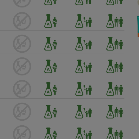
Électricité - Gaz
Appareil photo
numérique
Four encastrable
Lessive
Aspirateur