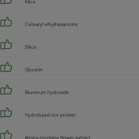
Mica
Internet
Gros électroménager
Téléphonie
Cetearyl ethylhexanoate
Petit électroménager 
Complément
alimentaire
Mutuelle
Silica
Assurance emprunteu
Glycerin
Matelas
Champa
boutei
Banque 
Aluminum hydroxide
Téléviseur
Antimoustique
Lave-linge
Hydrolyzed rice protein
Arnica montana flower extract