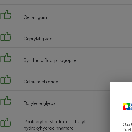
Gellan gum
Cafetière à expresso
Caprylyl glycol
Synthetic fluorphlogopite
Calcium chloride
Robot ménager
Butylene glycol
Pentaerythrityl tetra-di-t-butyl
Que 
hydroxyhydrocinnamate
l’aud