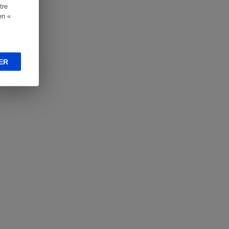
tre
en «
ER