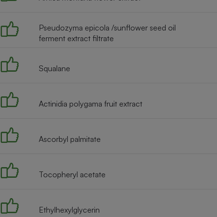
Radiateur électrique
Pseudozyma epicola /sunflower seed oil
Téléphone mobile -
ferment extract filtrate
Smartphone
Plaque de cuisson à
induction
Squalane
Climatiseur -
Actinidia polygama fruit extract
Ventilateur
Ascorbyl palmitate
Antivirus
Climatiseur -
Ventilateur
Tocopheryl acetate
Ethylhexylglycerin