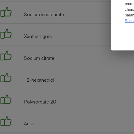
promo
choix
Sodium isostearate
param
Polit
Xanthan gum
Sodium citrate
1,2-hexanediol
Polysorbate 20
Aqua