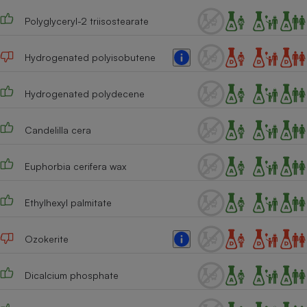
Téléphone mobile -
Smartphone
Polyglyceryl-2 triisostearate
Plaque de cuisson à
induction
Hydrogenated polyisobutene
Hydrogenated polydecene
Climatiseur -
Ventilateur
Candelilla cera
Antivirus
Euphorbia cerifera wax
Climatiseur -
Ventilateur
Ethylhexyl palmitate
Ozokerite
Dicalcium phosphate