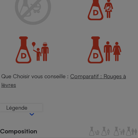
Petit électroménager - U
Complément
alimentaire
Mutuelle
Assurance emprunteur
Matelas
Champagne
bouteille
Banque en 
Que Choisir vous conseille :
Comparatif : Rouges à
Téléviseur
lèvres
Antimoustique
Lave-linge
Légende
Radiateur électrique
Composition