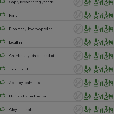
Caprylic/capric triglyceride
Cafetière à expressos
Parfum
Dipalmitoyl hydroxyproline
Lecithin
Crambe abyssinica seed oil
Robot ménager
Tocopherol
Ascorbyl palmitate
Morus alba bark extract
Oleyl alcohol