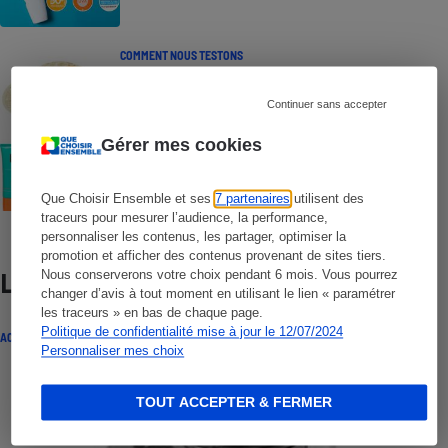
COMMENT NOUS TESTONS
Crèmes solaires - Le protocole
Continuer sans accepter
Gérer mes cookies
COMMENT NOUS TESTONS
Crèmes solaires visage - Le protocole
Que Choisir Ensemble et ses
7 partenaires
utilisent des
traceurs pour mesurer l’audience, la performance,
personnaliser les contenus, les partager, optimiser la
promotion et afficher des contenus provenant de sites tiers.
Nous conserverons votre choix pendant 6 mois. Vous pourrez
Lire aussi
changer d’avis à tout moment en utilisant le lien « paramétrer
les traceurs » en bas de chaque page.
Politique de confidentialité mise à jour le 12/07/2024
ACTUALITÉ
Personnaliser mes choix
TOUT ACCEPTER & FERMER