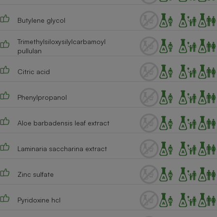
Butylene glycol
Trimethylsiloxysilylcarbamoyl
pullulan
Citric acid
Phenylpropanol
Aloe barbadensis leaf extract
Laminaria saccharina extract
Zinc sulfate
Pyridoxine hcl