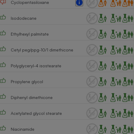
Cyclopentasiloxane
Téléphone mobile -
Smartphone
Plaque de cuisson à
induction
Isododecane
Ethylhexyl palmitate
Climatiseur -
Ventilateur
Cetyl peg/ppg-10/1 dimethicone
Polyglyceryl-4 isostearate
Antivirus
Climatiseur -
Propylene glycol
Ventilateur
Diphenyl dimethicone
Acetylated glycol stearate
Niacinamide