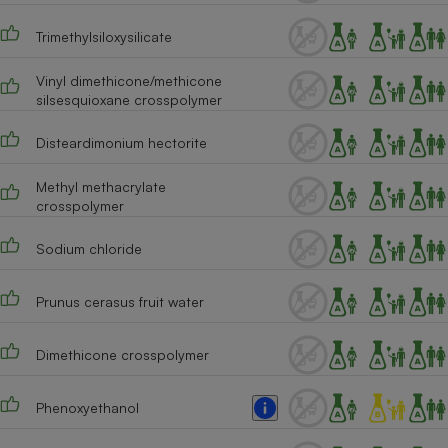
Cafetière à expressos
Trimethylsiloxysilicate
Vinyl dimethicone/methicone
silsesquioxane crosspolymer
Disteardimonium hectorite
Methyl methacrylate
crosspolymer
Robot ménager
Sodium chloride
Prunus cerasus fruit water
Dimethicone crosspolymer
Phenoxyethanol