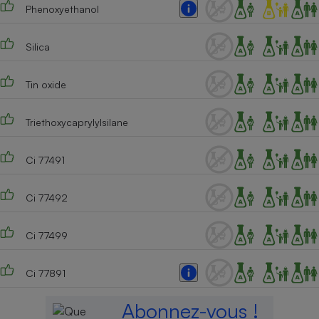
Phenoxyethanol
Silica
Tin oxide
Triethoxycaprylylsilane
Ci 77491
Ci 77492
Ci 77499
Ci 77891
Abonnez-vous !