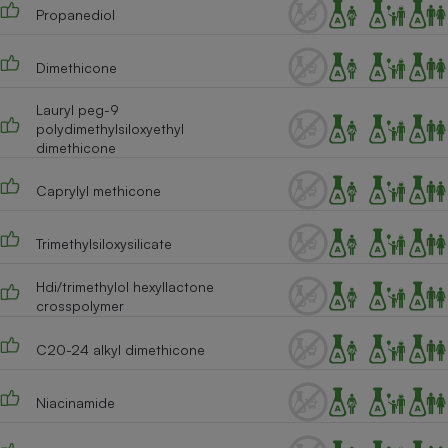
Téléphone mobile -
Propanediol
Smartphone
Plaque de cuisson à
induction
Dimethicone
Lauryl peg-9
polydimethylsiloxyethyl
Climatiseur -
dimethicone
Ventilateur
Caprylyl methicone
Antivirus
Trimethylsiloxysilicate
Climatiseur -
Ventilateur
Hdi/trimethylol hexyllactone
crosspolymer
C20-24 alkyl dimethicone
Niacinamide