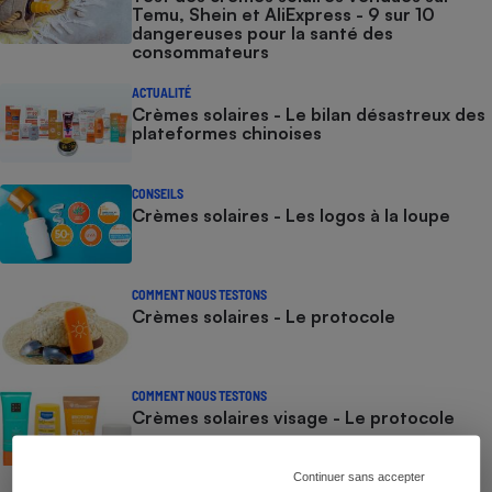
Temu, Shein et AliExpress - 9 sur 10
dangereuses pour la santé des
consommateurs
ACTUALITÉ
Crèmes solaires - Le bilan désastreux des
plateformes chinoises
CONSEILS
Crèmes solaires - Les logos à la loupe
COMMENT NOUS TESTONS
Crèmes solaires - Le protocole
COMMENT NOUS TESTONS
Crèmes solaires visage - Le protocole
Continuer sans accepter