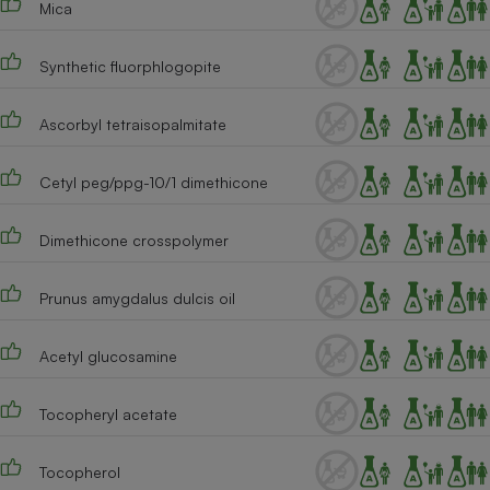
Mica
Cafetière à expressos
Synthetic fluorphlogopite
Ascorbyl tetraisopalmitate
Cetyl peg/ppg-10/1 dimethicone
Dimethicone crosspolymer
Robot ménager
Prunus amygdalus dulcis oil
Acetyl glucosamine
Tocopheryl acetate
Tocopherol