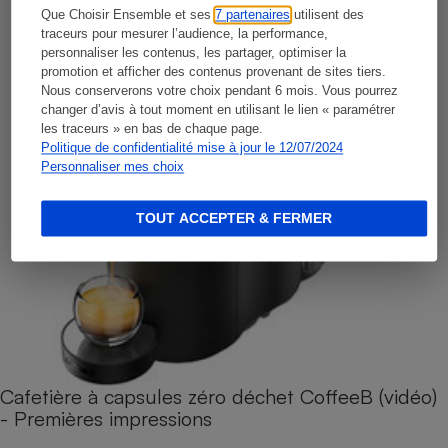
Que Choisir Ensemble et ses
7 partenaires
utilisent des
traceurs pour mesurer l’audience, la performance,
personnaliser les contenus, les partager, optimiser la
promotion et afficher des contenus provenant de sites tiers.
Nous conserverons votre choix pendant 6 mois. Vous pourrez
changer d’avis à tout moment en utilisant le lien « paramétrer
les traceurs » en bas de chaque page.
Politique de confidentialité mise à jour le 12/07/2024
Personnaliser mes choix
TOUT ACCEPTER & FERMER
Cafetière à capsules zéro déchet CoffeeB (vidéo)
- Premières impressions