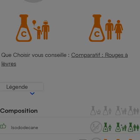
Petit électroménager - U
Complément
alimentaire
Mutuelle
Assurance emprunteur
Que Choisir vous conseille :
Comparatif : Rouges à
Matelas
Champagne
lèvres
bouteille
Banque en 
Téléviseur
Légende
Antimoustique
Lave-linge
Composition
Radiateur électrique
Isododecane