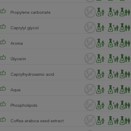
Cafetière à expressos
Propylene carbonate
Caprylyl glycol
Aroma
Glycerin
Robot ménager
Caprylhydroxamic acid
Aqua
Phospholipids
Coffea arabica seed extract