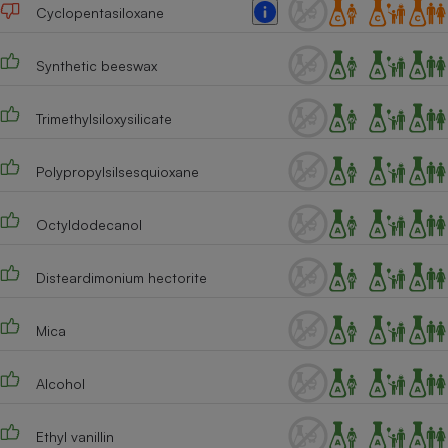
Téléphone mobile -
Cyclopentasiloxane
Smartphone
Plaque de cuisson à
induction
Synthetic beeswax
Trimethylsiloxysilicate
Climatiseur -
Ventilateur
Polypropylsilsesquioxane
Octyldodecanol
Antivirus
Climatiseur -
Disteardimonium hectorite
Ventilateur
Mica
Alcohol
Ethyl vanillin