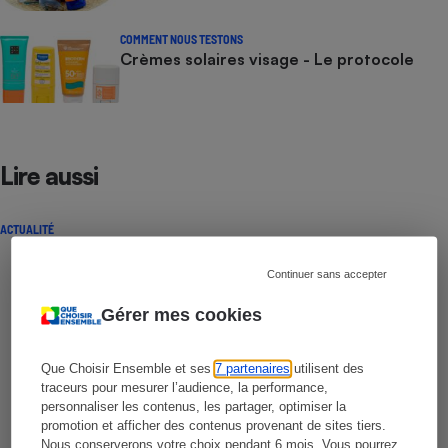
COMMENT NOUS TESTONS
Crèmes solaires visage - Le protocole
Lire aussi
ACTUALITÉ
Continuer sans accepter
Gérer mes cookies
Que Choisir Ensemble et ses
7 partenaires
utilisent des
traceurs pour mesurer l’audience, la performance,
personnaliser les contenus, les partager, optimiser la
promotion et afficher des contenus provenant de sites tiers.
Nous conserverons votre choix pendant 6 mois. Vous pourrez