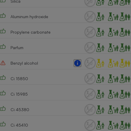
Silica
Cafetière à expressos
Aluminum hydroxide
Propylene carbonate
Parfum
Benzyl alcohol
Robot ménager
Ci 15850
Ci 15985
Ci 45380
Ci 45410