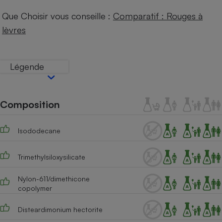
Que Choisir vous conseille :
Comparatif : Rouges à
Petit électroménager - U
Complément
lèvres
alimentaire
Mutuelle
Assurance emprunteur
Légende
Matelas
Champagne
Composition
bouteille
Banque en 
Téléviseur
Isododecane
Antimoustique
Lave-linge
Trimethylsiloxysilicate
Nylon-611/dimethicone
copolymer
Radiateur électrique
Disteardimonium hectorite