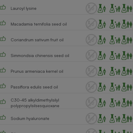
Téléphone mobile -
Smartphone
Lauroyl lysine
Plaque de cuisson à
induction
Macadamia ternifolia seed oil
Coriandrum sativum fruit oil
Climatiseur -
Ventilateur
Simmondsia chinensis seed oil
Antivirus
Prunus armeniaca kernel oil
Climatiseur -
Ventilateur
Passiflora edulis seed oil
C30-45 alkyldimethylsilyl
polypropylsilsesquioxane
Sodium hyaluronate