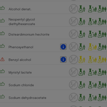
Cafetière à expressos
Alcohol denat.
Neopentyl glycol
diethylhexanoate
Disteardimonium hectorite
Phenoxyethanol
Robot ménager
Benzyl alcohol
Myristyl lactate
Sodium chloride
Sodium dehydroacetate