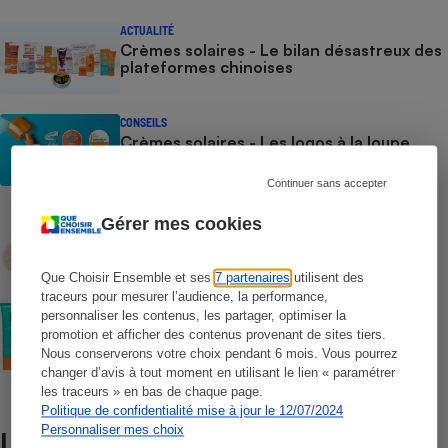
ACTUALITÉ
Crèmes solaires - Le bilan désastreux des
plateformes chinoises
CONSEILS
Crèmes solaires - Les logos à la loupe
Continuer sans accepter
COMMENT NOUS TESTONS
Gérer mes cookies
Crèmes solaires - Le protocole
Que Choisir Ensemble et ses
7 partenaires
utilisent des
traceurs pour mesurer l’audience, la performance,
COMMENT NOUS TESTONS
personnaliser les contenus, les partager, optimiser la
Crèmes solaires visage - Le protocole
promotion et afficher des contenus provenant de sites tiers.
Nous conserverons votre choix pendant 6 mois. Vous pourrez
changer d’avis à tout moment en utilisant le lien « paramétrer
les traceurs » en bas de chaque page.
Politique de confidentialité mise à jour le 12/07/2024
Personnaliser mes choix
Lire aussi