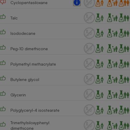
Cyclopentasiloxane
Téléphone mobile -
Smartphone
Plaque de cuisson à
induction
Talc
Isododecane
Climatiseur -
Ventilateur
Peg-10 dimethicone
Polymethyl methacrylate
Antivirus
Climatiseur -
Butylene glycol
Ventilateur
Glycerin
Polyglyceryl-4 isostearate
Trimethylsiloxyphenyl
dimethicone