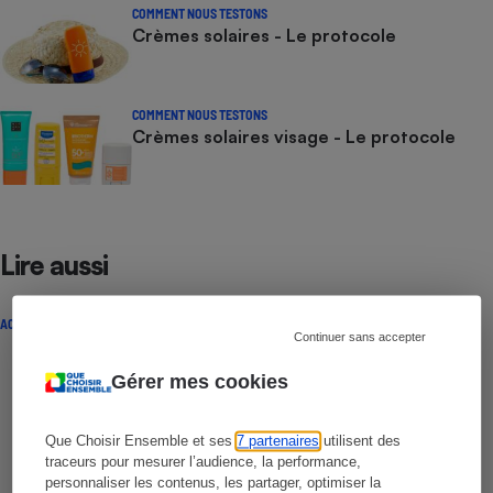
COMMENT NOUS TESTONS
Crèmes solaires - Le protocole
COMMENT NOUS TESTONS
Crèmes solaires visage - Le protocole
Lire aussi
ACTUALITÉ
Continuer sans accepter
Gérer mes cookies
Que Choisir Ensemble et ses
7 partenaires
utilisent des
traceurs pour mesurer l’audience, la performance,
personnaliser les contenus, les partager, optimiser la