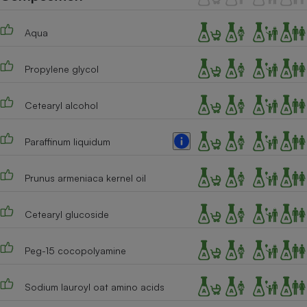
Téléphone mobile -
Smartphone
Plaque de cuisson à
Aqua
induction
Propylene glycol
Climatiseur -
Cetearyl alcohol
Ventilateur
Paraffinum liquidum
Antivirus
Prunus armeniaca kernel oil
Climatiseur -
Ventilateur
Cetearyl glucoside
Peg-15 cocopolyamine
Sodium lauroyl oat amino acids