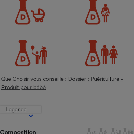
Petit électroménager - U
Complément
alimentaire
Mutuelle
Assurance emprunteur
Matelas
Champagne
bouteille
Banque en 
Téléviseur
Que Choisir vous conseille :
Dossier : Puériculture -
Antimoustique
Produit pour bébé
Lave-linge
Légende
Radiateur électrique
Composition