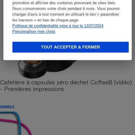
promotion et afficher des contenus provenant de sites tiers.
Nous conserverons votre choix pendant 6 mois. Vous pourrez
changer d’avis à tout moment en utilisant le lien « paramétrer
les traceurs » en bas de chaque page.
Politique de confidentialité mise à jour le 12/07/2024
Personnaliser mes choix
TOUT ACCEPTER & FERMER
Cafetière à capsules zéro déchet CoffeeB (vidéo)
- Premières impressions
CONSEILS