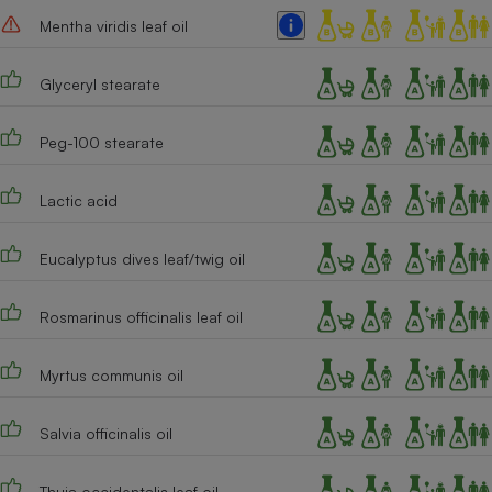
Mentha viridis leaf oil
Cafetière à expressos
Glyceryl stearate
Peg-100 stearate
Lactic acid
Robot ménager
Eucalyptus dives leaf/twig oil
Rosmarinus officinalis leaf oil
Myrtus communis oil
Salvia officinalis oil
Thuja occidentalis leaf oil