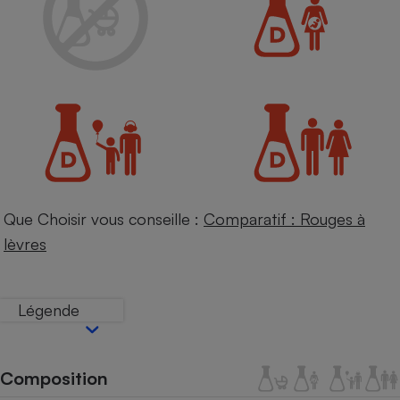
Petit électroménager - U
Complément
alimentaire
Mutuelle
Assurance emprunteur
Matelas
Champagne
bouteille
Banque en 
Que Choisir vous conseille :
Comparatif : Rouges à
Téléviseur
lèvres
Antimoustique
Lave-linge
Légende
Radiateur électrique
Composition