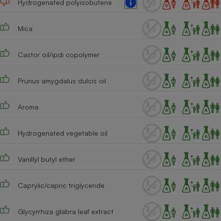
Hydrogenated polyisobutene
Cafetière à expressos
Mica
Castor oil/ipdi copolymer
Prunus amygdalus dulcis oil
Aroma
Robot ménager
Hydrogenated vegetable oil
Vanillyl butyl ether
Caprylic/capric triglyceride
Glycyrrhiza glabra leaf extract