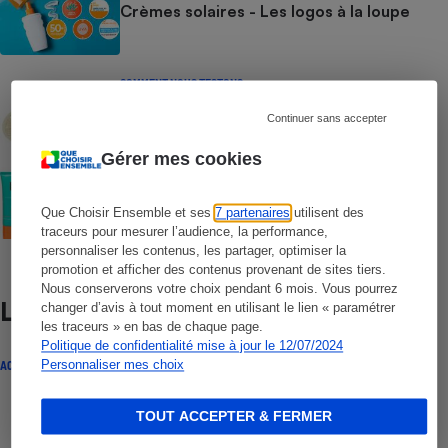
Crèmes solaires - Les logos à la loupe
COMMENT NOUS TESTONS
Crèmes solaires - Le protocole
Continuer sans accepter
Gérer mes cookies
COMMENT NOUS TESTONS
Crèmes solaires visage - Le protocole
Que Choisir Ensemble et ses
7 partenaires
utilisent des
traceurs pour mesurer l’audience, la performance,
personnaliser les contenus, les partager, optimiser la
promotion et afficher des contenus provenant de sites tiers.
Nous conserverons votre choix pendant 6 mois. Vous pourrez
Lire aussi
changer d’avis à tout moment en utilisant le lien « paramétrer
les traceurs » en bas de chaque page.
Politique de confidentialité mise à jour le 12/07/2024
Personnaliser mes choix
ACTUALITÉ
TOUT ACCEPTER & FERMER