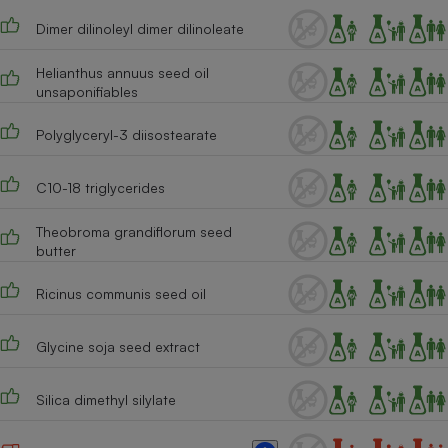
Téléphone mobile -
Smartphone
Dimer dilinoleyl dimer dilinoleate
Plaque de cuisson à
induction
Helianthus annuus seed oil
unsaponifiables
Polyglyceryl-3 diisostearate
Climatiseur -
Ventilateur
C10-18 triglycerides
Antivirus
Theobroma grandiflorum seed
butter
Climatiseur -
Ventilateur
Ricinus communis seed oil
Glycine soja seed extract
Silica dimethyl silylate