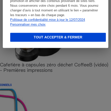
promotion et afficher des contenus provenant de sites tiers.
Nous conserverons votre choix pendant 6 mois. Vous pourrez
changer d’avis à tout moment en utilisant le lien « paramétrer
les traceurs » en bas de chaque page.
Politique de confidentialité mise à jour le 12/07/2024
Personnaliser mes choix
TOUT ACCEPTER & FERMER
Cafetière à capsules zéro déchet CoffeeB (vidéo)
- Premières impressions
CONSEILS