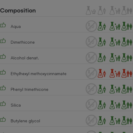
Téléphone mobile -
Smartphone
Composition
Plaque de cuisson à
induction
Aqua
Dimethicone
Climatiseur -
Ventilateur
Alcohol denat.
Antivirus
Ethylhexyl methoxycinnamate
Climatiseur -
Ventilateur
Phenyl trimethicone
Silica
Butylene glycol