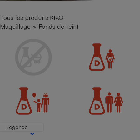
Petit électroménager - U
Complément
Tous les produits KIKO
alimentaire
Mutuelle
Maquillage
>
Fonds de teint
Assurance emprunteur
Matelas
Champagne
bouteille
Banque en 
Téléviseur
Antimoustique
Lave-linge
Radiateur électrique
Légende