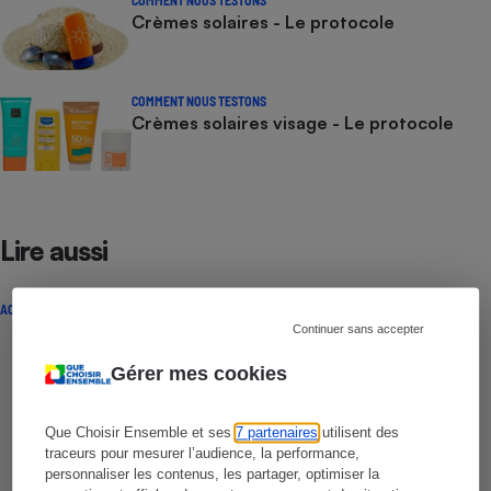
COMMENT NOUS TESTONS
Crèmes solaires - Le protocole
COMMENT NOUS TESTONS
Crèmes solaires visage - Le protocole
Lire aussi
ACTUALITÉ
Continuer sans accepter
Gérer mes cookies
Que Choisir Ensemble et ses
7 partenaires
utilisent des
traceurs pour mesurer l’audience, la performance,
personnaliser les contenus, les partager, optimiser la