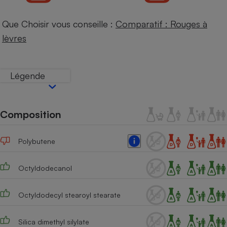
Téléphone mobile -
Smartphone
Plaque de cuisson à
Que Choisir vous conseille :
Comparatif : Rouges à
induction
lèvres
Climatiseur -
Légende
Ventilateur
Composition
Antivirus
Climatiseur -
Ventilateur
Polybutene
Octyldodecanol
Octyldodecyl stearoyl stearate
Silica dimethyl silylate