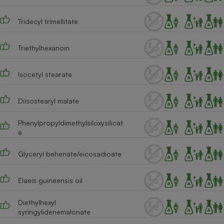
Cafetière à expressos
Tridecyl trimellitate
Triethylhexanoin
Isocetyl stearate
Diisostearyl malate
Robot ménager
Phenylpropyldimethylsiloxysilicat
e
Glyceryl behenate/eicosadioate
Elaeis guineensis oil
Diethylhexyl
syringylidenemalonate