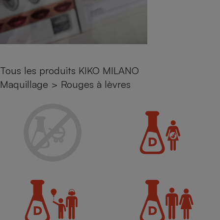
Petit électroménager - U
Complément
alimentaire
Mutuelle
Assurance emprunteur
Tous les produits KIKO MILANO
Maquillage
>
Rouges à lèvres
Matelas
Champagne
bouteille
Banque en 
Téléviseur
Antimoustique
Lave-linge
Radiateur électrique