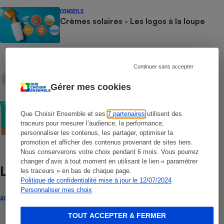
CONSEILS
Crèmes solaires - Les logos à la loupe
COMMENT NOUS TESTONS
Crèmes solaires - Le protocole
Continuer sans accepter
Gérer mes cookies
COMMENT NOUS TESTONS
Crèmes solaires visage - Le protocole
Que Choisir Ensemble et ses
7 partenaires
utilisent des
traceurs pour mesurer l’audience, la performance,
personnaliser les contenus, les partager, optimiser la
promotion et afficher des contenus provenant de sites tiers.
Nous conserverons votre choix pendant 6 mois. Vous pourrez
changer d’avis à tout moment en utilisant le lien « paramétrer
Lire aussi
les traceurs » en bas de chaque page.
Politique de confidentialité mise à jour le 12/07/2024
Personnaliser mes choix
ACTUALITÉ
TOUT ACCEPTER & FERMER