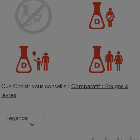
Petit électroménager - U
Complément
alimentaire
Mutuelle
Assurance emprunteur
Matelas
Champagne
bouteille
Banque en 
Téléviseur
Que Choisir vous conseille :
Comparatif : Rouges à
Antimoustique
Lave-linge
lèvres
Légende
Radiateur électrique