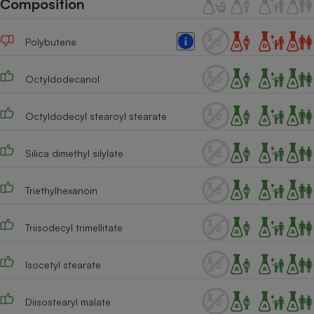
Composition
Téléphone mobile -
Smartphone
Plaque de cuisson à
Polybutene
induction
Octyldodecanol
Climatiseur -
Ventilateur
Octyldodecyl stearoyl stearate
Silica dimethyl silylate
Antivirus
Climatiseur -
Triethylhexanoin
Ventilateur
Triisodecyl trimellitate
Isocetyl stearate
Diisostearyl malate