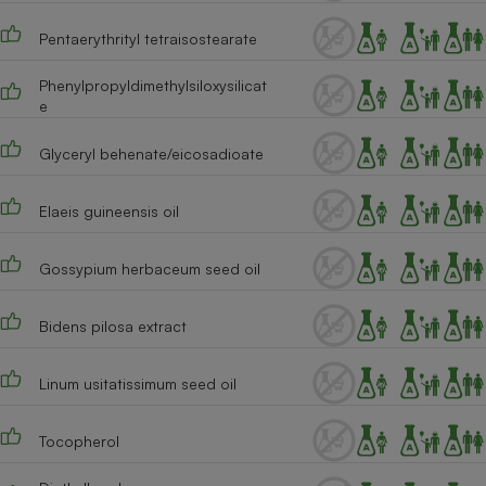
Cafetière à expressos
Pentaerythrityl tetraisostearate
Phenylpropyldimethylsiloxysilicat
e
Glyceryl behenate/eicosadioate
Elaeis guineensis oil
Robot ménager
Gossypium herbaceum seed oil
Bidens pilosa extract
Linum usitatissimum seed oil
Tocopherol