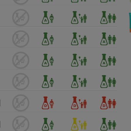
Électricité - Gaz
Appareil photo
numérique
Four encastrable
Lessive
Aspirateur