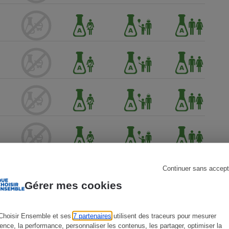
s
Réfrigérateur
Continuer sans accept
Gérer mes cookies
Choisir Ensemble et ses
7 partenaires
utilisent des traceurs pour mesurer
ience, la performance, personnaliser les contenus, les partager, optimiser la