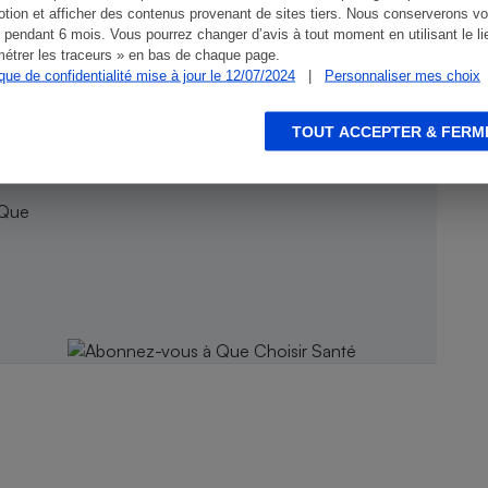
tion et afficher des contenus provenant de sites tiers. Nous conserverons vo
 pendant 6 mois. Vous pourrez changer d’avis à tout moment en utilisant le li
étrer les traceurs » en bas de chaque page.
ique de confidentialité mise à jour le 12/07/2024
|
Personnaliser mes choix
TOUT ACCEPTER & FERM
 Que