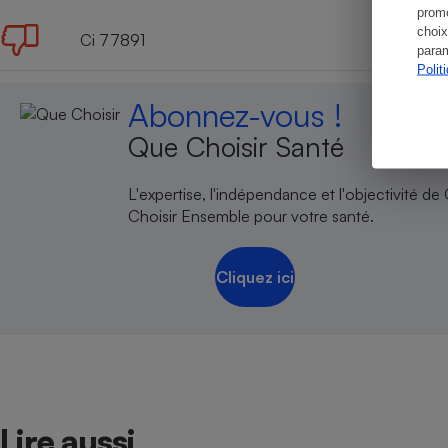
promo
choix
Ci 77891
param
Polit
Abonnez-vous !
Que Choisir Santé
L'expertise, l'indépendance et l'objectivité de
Choisir Ensemble pour votre santé.
Cliquez ici
Lire aussi