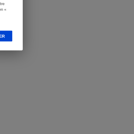
tre
en «
ER