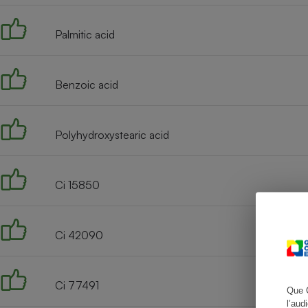
Palmitic acid
Cafetière à expresso
Benzoic acid
Polyhydroxystearic acid
Ci 15850
Robot ménager
Ci 42090
Ci 77491
Que 
l’aud