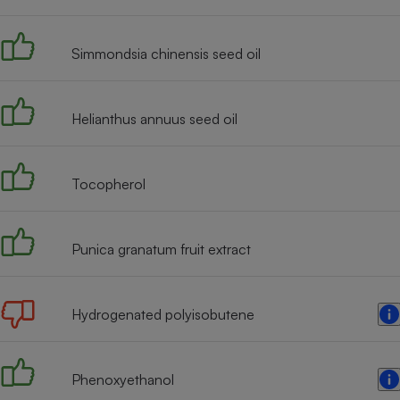
Radiateur électrique
Simmondsia chinensis seed oil
Téléphone mobile -
Smartphone
Plaque de cuisson à
induction
Helianthus annuus seed oil
Tocopherol
Climatiseur -
Ventilateur
Punica granatum fruit extract
Antivirus
Climatiseur -
Ventilateur
Hydrogenated polyisobutene
Phenoxyethanol