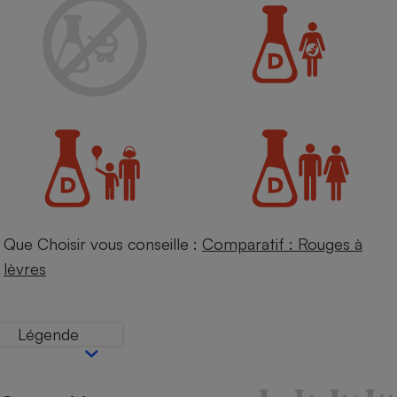
Petit électroménager - U
Complément
alimentaire
Mutuelle
Assurance emprunteur
Matelas
Champagne
bouteille
Banque en 
Téléviseur
Que Choisir vous conseille :
Comparatif : Rouges à
Antimoustique
Lave-linge
lèvres
Légende
Radiateur électrique