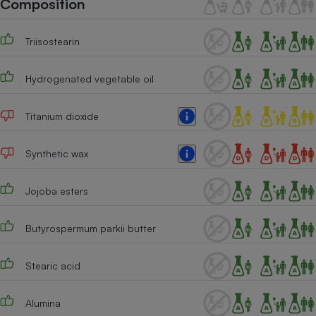
Composition
Téléphone mobile -
Smartphone
Plaque de cuisson à
Triisostearin
induction
Hydrogenated vegetable oil
Climatiseur -
Ventilateur
Titanium dioxide
Synthetic wax
Antivirus
Climatiseur -
Jojoba esters
Ventilateur
Butyrospermum parkii butter
Stearic acid
Alumina