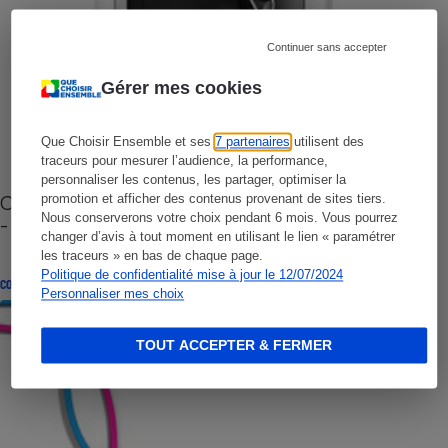
Continuer sans accepter
Gérer mes cookies
Que Choisir Ensemble et ses
7 partenaires
utilisent des
traceurs pour mesurer l’audience, la performance,
personnaliser les contenus, les partager, optimiser la
Cafetière à capsules zéro déchet CoffeeB (vidéo)
promotion et afficher des contenus provenant de sites tiers.
Nous conserverons votre choix pendant 6 mois. Vous pourrez
- Premières impressions
changer d’avis à tout moment en utilisant le lien « paramétrer
les traceurs » en bas de chaque page.
Politique de confidentialité mise à jour le 12/07/2024
CONSEILS
Personnaliser mes choix
TOUT ACCEPTER & FERMER