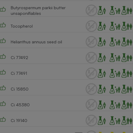
Butyrospermum parkii butter
Cafetière à expressos
unsaponifiables
Tocopherol
Helianthus annuus seed oil
Ci 77492
Robot ménager
Ci 77491
Ci 15850
Ci 45380
Ci 19140