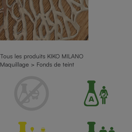
Petit électroménager - U
Complément
alimentaire
Mutuelle
Assurance emprunteur
Tous les produits KIKO MILANO
Matelas
Champagne
Maquillage
>
Fonds de teint
bouteille
Banque en 
Téléviseur
Antimoustique
Lave-linge
Radiateur électrique