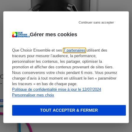
Continuer sans accepter
Gérer mes cookies
Que Choisir Ensemble et ses
7 partenaires
utilisent des
traceurs pour mesurer l’audience, la performance,
personnaliser les contenus, les partager, optimiser la
promotion et afficher des contenus provenant de sites tiers.
Nous conserverons votre choix pendant 6 mois. Vous pourrez
Cafetière à capsules zéro déchet CoffeeB (vidéo)
changer d’avis à tout moment en utilisant le lien « paramétrer
- Premières impressions
les traceurs » en bas de chaque page.
Politique de confidentialité mise à jour le 12/07/2024
Personnaliser mes choix
CONSEILS
TOUT ACCEPTER & FERMER