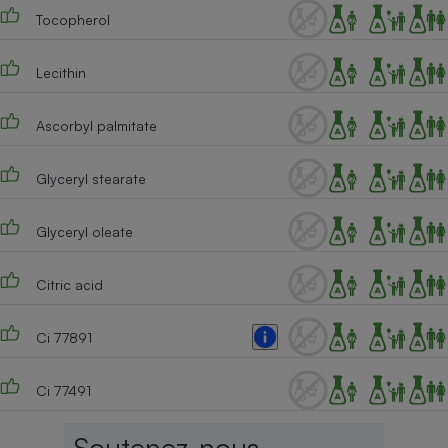
Tocopherol
Lecithin
Ascorbyl palmitate
Glyceryl stearate
Glyceryl oleate
Citric acid
Ci 77891
Ci 77491
Soutenez-nous,