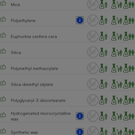
Téléphone mobile -
Mica
Smartphone
Plaque de cuisson à
induction
Polyethylene
Euphorbia cerifera cera
Climatiseur -
Ventilateur
Silica
Polymethyl methacrylate
Antivirus
Climatiseur -
Ventilateur
Silica dimethyl silylate
Polyglyceryl-3 diisostearate
Hydrogenated microcrystalline
wax
Synthetic wax