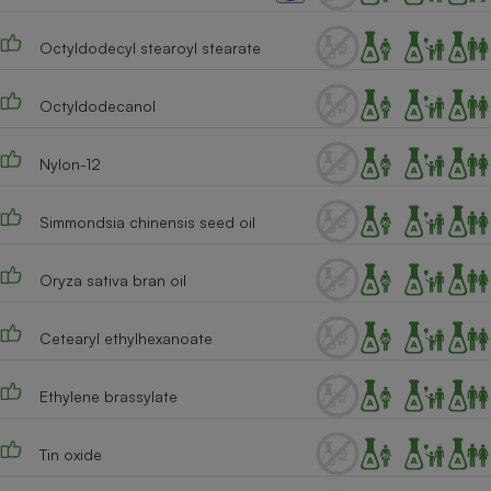
Cafetière à expressos
Octyldodecyl stearoyl stearate
Octyldodecanol
Nylon-12
Simmondsia chinensis seed oil
Robot ménager
Oryza sativa bran oil
Cetearyl ethylhexanoate
Ethylene brassylate
Tin oxide