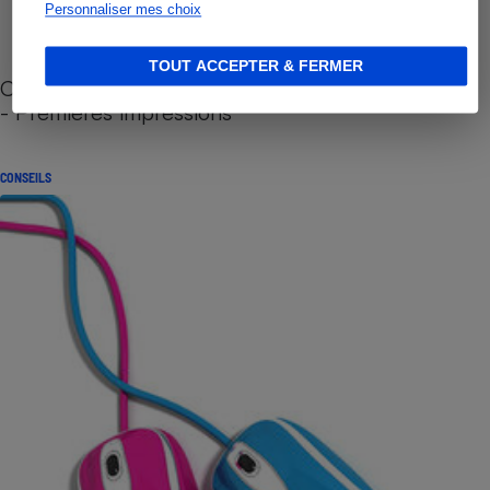
Personnaliser mes choix
TOUT ACCEPTER & FERMER
Cafetière à capsules zéro déchet CoffeeB (vidéo)
- Premières impressions
CONSEILS