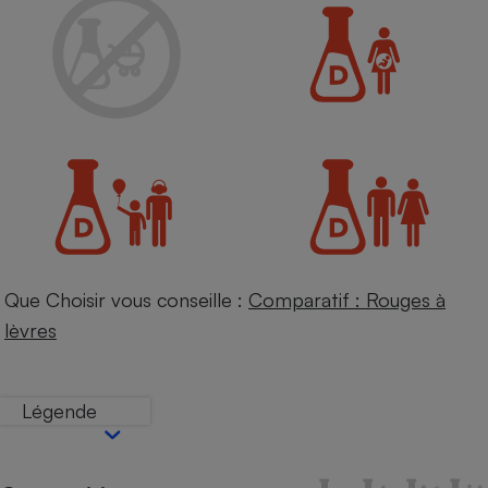
Petit électroménager - U
Complément
alimentaire
Mutuelle
Assurance emprunteur
Matelas
Champagne
bouteille
Banque en 
Téléviseur
Que Choisir vous conseille :
Comparatif : Rouges à
Antimoustique
Lave-linge
lèvres
Légende
Radiateur électrique