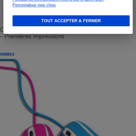
Personnaliser mes choix
TOUT ACCEPTER & FERMER
Cafetière à capsules zéro déchet CoffeeB (vidéo)
- Premières impressions
CONSEILS