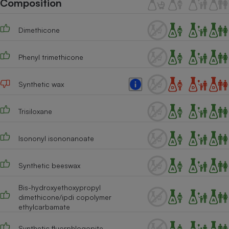
Composition
Téléphone mobile -
Smartphone
Plaque de cuisson à
Dimethicone
induction
Phenyl trimethicone
Climatiseur -
Ventilateur
Synthetic wax
Trisiloxane
Antivirus
Climatiseur -
Isononyl isononanoate
Ventilateur
Synthetic beeswax
Bis-hydroxyethoxypropyl
dimethicone/ipdi copolymer
ethylcarbamate
Synthetic fluorphlogopite