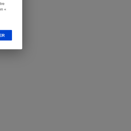
tre
en «
ER