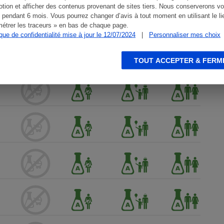
tion et afficher des contenus provenant de sites tiers. Nous conserverons vo
 pendant 6 mois. Vous pourrez changer d’avis à tout moment en utilisant le li
étrer les traceurs » en bas de chaque page.
ique de confidentialité mise à jour le 12/07/2024
|
Personnaliser mes choix
TOUT ACCEPTER & FERM