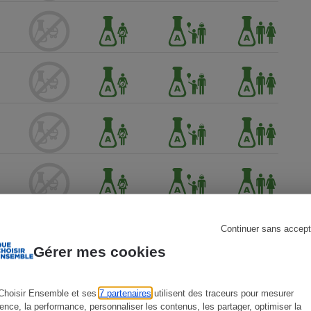
s
Réfrigérateur
Continuer sans accept
Gérer mes cookies
Choisir Ensemble et ses
7 partenaires
utilisent des traceurs pour mesurer
ience, la performance, personnaliser les contenus, les partager, optimiser la