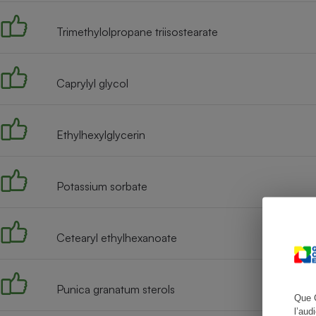
Trimethylolpropane triisostearate
Cafetière à expresso
Caprylyl glycol
Ethylhexylglycerin
Potassium sorbate
Robot ménager
Cetearyl ethylhexanoate
Punica granatum sterols
Que 
l’aud