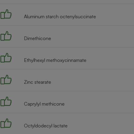
Radiateur électrique
Aluminum starch octenylsuccinate
Téléphone mobile -
Smartphone
Plaque de cuisson à
induction
Dimethicone
Ethylhexyl methoxycinnamate
Climatiseur -
Ventilateur
Zinc stearate
Antivirus
Climatiseur -
Ventilateur
Caprylyl methicone
Octyldodecyl lactate