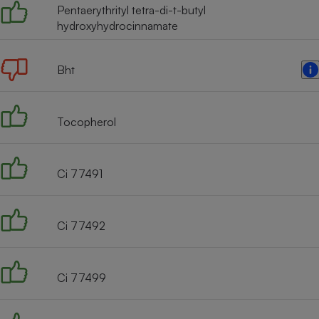
Pentaerythrityl tetra-di-t-butyl
hydroxyhydrocinnamate
Bht
Tocopherol
Ci 77491
Ci 77492
Ci 77499