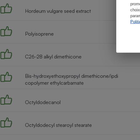
promo
choix
Hordeum vulgare seed extract
param
Polit
Polyisoprene
C26-28 alkyl dimethicone
Bis-hydroxyethoxypropyl dimethicone/ipdi
copolymer ethylcarbamate
Octyldodecanol
Octyldodecyl stearoyl stearate