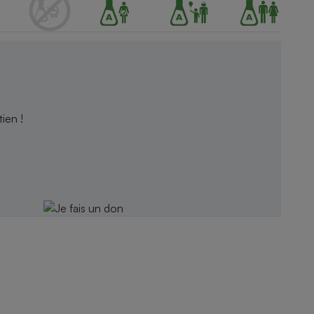
ien !