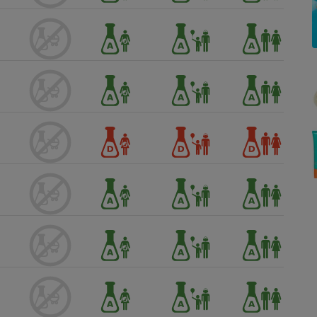
Électricité - Gaz
Appareil photo
numérique
Four encastrable
Lessive
Aspirateur