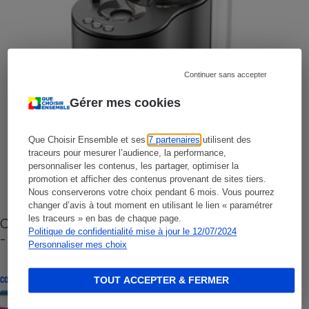
Continuer sans accepter
Gérer mes cookies
Que Choisir Ensemble et ses
7 partenaires
utilisent des
traceurs pour mesurer l’audience, la performance,
personnaliser les contenus, les partager, optimiser la
promotion et afficher des contenus provenant de sites tiers.
Nous conserverons votre choix pendant 6 mois. Vous pourrez
changer d’avis à tout moment en utilisant le lien « paramétrer
les traceurs » en bas de chaque page.
Cafetière à capsules zéro déchet CoffeeB (vidéo)
Politique de confidentialité mise à jour le 12/07/2024
- Premières impressions
Personnaliser mes choix
CONSEILS
TOUT ACCEPTER & FERMER