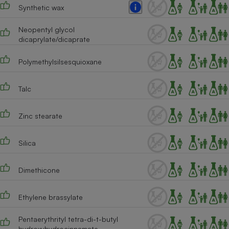
Téléphone mobile -
Synthetic wax
Smartphone
Plaque de cuisson à
Neopentyl glycol
induction
dicaprylate/dicaprate
Polymethylsilsesquioxane
Climatiseur -
Ventilateur
Talc
Zinc stearate
Antivirus
Climatiseur -
Ventilateur
Silica
Dimethicone
Ethylene brassylate
Pentaerythrityl tetra-di-t-butyl
hydroxyhydrocinnamate