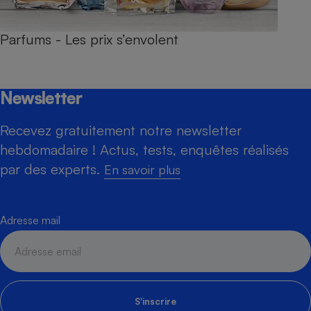
Parfums - Les prix s’envolent
Newsletter
Recevez gratuitement notre newsletter
hebdomadaire ! Actus, tests, enquêtes réalisés
par des experts.
En savoir plus
Adresse mail
S'inscrire