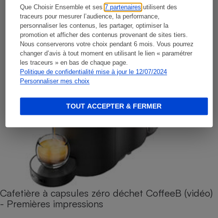
Que Choisir Ensemble et ses
7 partenaires
utilisent des
traceurs pour mesurer l’audience, la performance,
personnaliser les contenus, les partager, optimiser la
promotion et afficher des contenus provenant de sites tiers.
Nous conserverons votre choix pendant 6 mois. Vous pourrez
changer d’avis à tout moment en utilisant le lien « paramétrer
les traceurs » en bas de chaque page.
Politique de confidentialité mise à jour le 12/07/2024
Personnaliser mes choix
TOUT ACCEPTER & FERMER
Cafetière à capsules zéro déchet CoffeeB (vidéo)
- Premières impressions