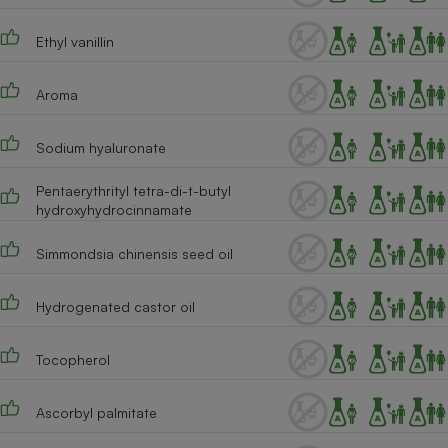
Cafetière à expressos
Ethyl vanillin
Aroma
Sodium hyaluronate
Pentaerythrityl tetra-di-t-butyl
hydroxyhydrocinnamate
Robot ménager
Simmondsia chinensis seed oil
Hydrogenated castor oil
Tocopherol
Ascorbyl palmitate