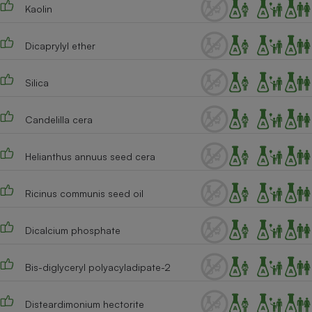
Téléphone mobile -
Kaolin
Smartphone
Plaque de cuisson à
induction
Dicaprylyl ether
Silica
Climatiseur -
Ventilateur
Candelilla cera
Helianthus annuus seed cera
Antivirus
Climatiseur -
Ricinus communis seed oil
Ventilateur
Dicalcium phosphate
Bis-diglyceryl polyacyladipate-2
Disteardimonium hectorite