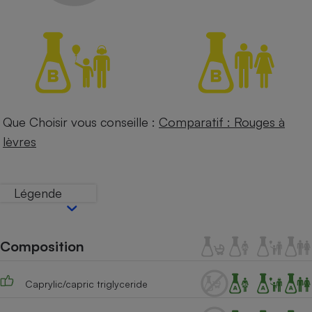
Petit électroménager - U
Complément
alimentaire
Mutuelle
Assurance emprunteur
Que Choisir vous conseille :
Comparatif : Rouges à
Matelas
Champagne
lèvres
bouteille
Banque en 
Téléviseur
Légende
Antimoustique
Lave-linge
Composition
Radiateur électrique
Caprylic/capric triglyceride