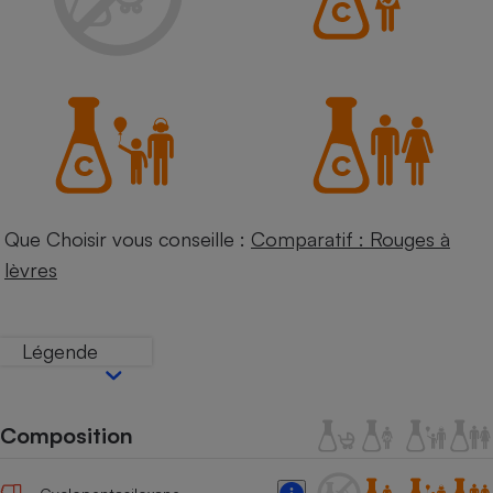
Petit électroménager - U
Complément
alimentaire
Mutuelle
Assurance emprunteur
Matelas
Champagne
Que Choisir vous conseille :
Comparatif : Rouges à
bouteille
Banque en 
lèvres
Téléviseur
Antimoustique
Lave-linge
Légende
Composition
Radiateur électrique