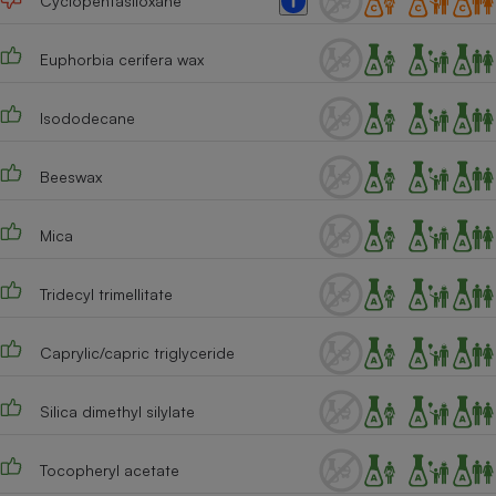
Cyclopentasiloxane
Téléphone mobile -
Smartphone
Plaque de cuisson à
Euphorbia cerifera wax
induction
Isododecane
Climatiseur -
Beeswax
Ventilateur
Mica
Antivirus
Climatiseur -
Tridecyl trimellitate
Ventilateur
Caprylic/capric triglyceride
Silica dimethyl silylate
Tocopheryl acetate