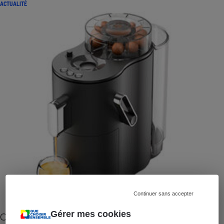
ACTUALITÉ
Continuer sans accepter
Gérer mes cookies
Cafetière à capsules zéro déchet CoffeeB (vidéo)