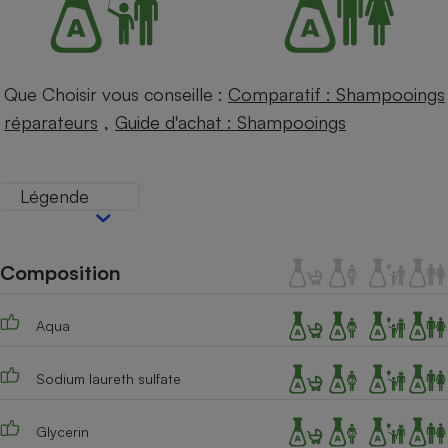
Téléphone mobile -
Smartphone
Plaque de cuisson à
induction
Que Choisir vous conseille :
Comparatif : Shampooings
,
réparateurs
Guide d'achat : Shampooings
Climatiseur -
Ventilateur
Légende
Antivirus
Climatiseur -
Composition
Ventilateur
Aqua
Sodium laureth sulfate
Glycerin