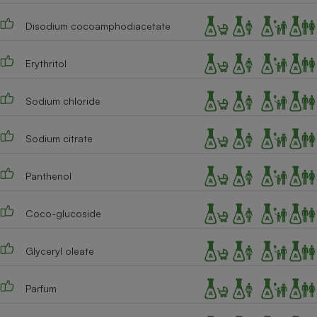
Cafetière à expressos
Disodium cocoamphodiacetate
Erythritol
Sodium chloride
Sodium citrate
Robot ménager
Panthenol
Coco-glucoside
Glyceryl oleate
Parfum