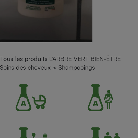
Petit électroménager - U
Complément
alimentaire
Mutuelle
Assurance emprunteur
Tous les produits L'ARBRE VERT BIEN-ÊTRE
Matelas
Champagne
Soins des cheveux
>
Shampooings
bouteille
Banque en 
Téléviseur
Antimoustique
Lave-linge
Radiateur électrique