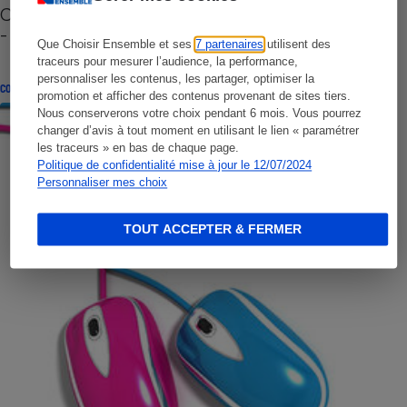
Cafetière à capsules zéro déchet CoffeeB (vidéo)
- Premières impressions
Que Choisir Ensemble et ses
7 partenaires
utilisent des
traceurs pour mesurer l’audience, la performance,
personnaliser les contenus, les partager, optimiser la
CONSEILS
promotion et afficher des contenus provenant de sites tiers.
Nous conserverons votre choix pendant 6 mois. Vous pourrez
changer d’avis à tout moment en utilisant le lien « paramétrer
les traceurs » en bas de chaque page.
Politique de confidentialité mise à jour le 12/07/2024
Personnaliser mes choix
TOUT ACCEPTER & FERMER