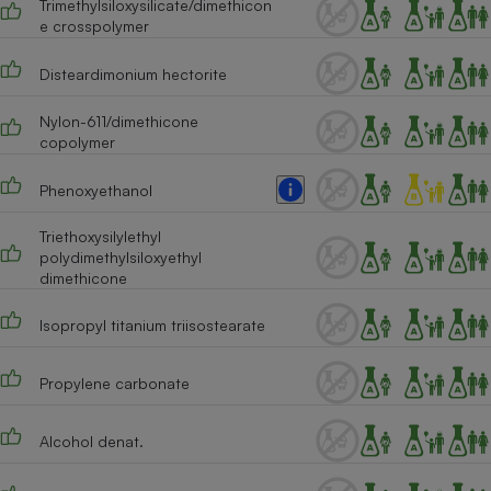
Trimethylsiloxysilicate/dimethicon
Téléphone mobile -
e crosspolymer
Smartphone
Plaque de cuisson à
induction
Disteardimonium hectorite
Nylon-611/dimethicone
copolymer
Climatiseur -
Ventilateur
Phenoxyethanol
Triethoxysilylethyl
Antivirus
polydimethylsiloxyethyl
dimethicone
Climatiseur -
Ventilateur
Isopropyl titanium triisostearate
Propylene carbonate
Alcohol denat.