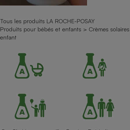
Petit électroménager - U
Complément
alimentaire
Tous les produits LA ROCHE-POSAY
Mutuelle
Assurance emprunteur
Produits pour bébés et enfants
>
Crèmes solaires
enfant
Matelas
Champagne
bouteille
Banque en 
Téléviseur
Antimoustique
Lave-linge
Radiateur électrique