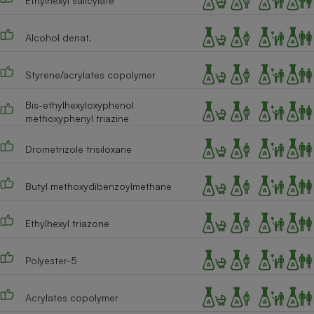
Ethylhexyl salicylate
Cafetière à expressos
Alcohol denat.
Styrene/acrylates copolymer
Bis-ethylhexyloxyphenol
methoxyphenyl triazine
Drometrizole trisiloxane
Robot ménager
Butyl methoxydibenzoylmethane
Ethylhexyl triazone
Polyester-5
Acrylates copolymer