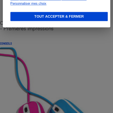
Personnaliser mes choix
TOUT ACCEPTER & FERMER
Cafetière à capsules zéro déchet CoffeeB (vidéo)
- Premières impressions
CONSEILS