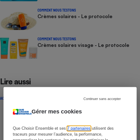
COMMENT NOUS TESTONS
Crèmes solaires - Le protocole
COMMENT NOUS TESTONS
Crèmes solaires visage - Le protocole
Lire aussi
ACTUALITÉ
Continuer sans accepter
Gérer mes cookies
Que Choisir Ensemble et ses
7 partenaires
utilisent des
traceurs pour mesurer l’audience, la performance,