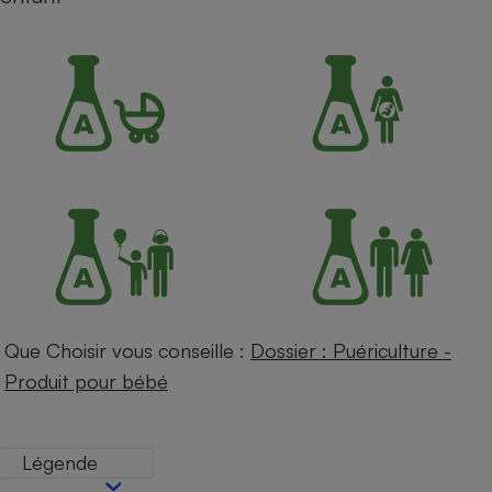
Petit électroménager - U
Complément
alimentaire
Mutuelle
Assurance emprunteur
Matelas
Champagne
bouteille
Banque en 
Téléviseur
Antimoustique
Lave-linge
Que Choisir vous conseille :
Dossier : Puériculture -
Produit pour bébé
Radiateur électrique
Légende