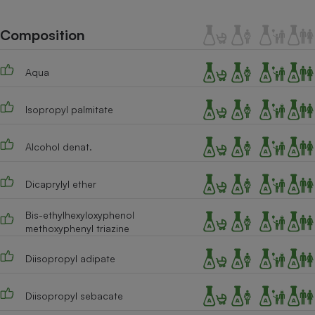
Téléphone mobile -
Smartphone
Plaque de cuisson à
Composition
induction
Aqua
Climatiseur -
Isopropyl palmitate
Ventilateur
Alcohol denat.
Antivirus
Climatiseur -
Dicaprylyl ether
Ventilateur
Bis-ethylhexyloxyphenol
methoxyphenyl triazine
Diisopropyl adipate
Diisopropyl sebacate