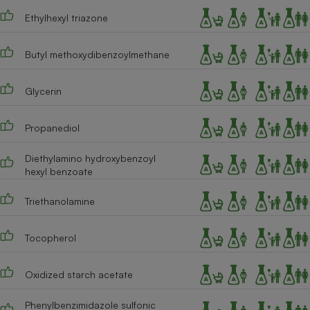
Ethylhexyl triazone
Cafetière à expressos
Butyl methoxydibenzoylmethane
Glycerin
Propanediol
Diethylamino hydroxybenzoyl
Robot ménager
hexyl benzoate
Triethanolamine
Tocopherol
Oxidized starch acetate
Phenylbenzimidazole sulfonic