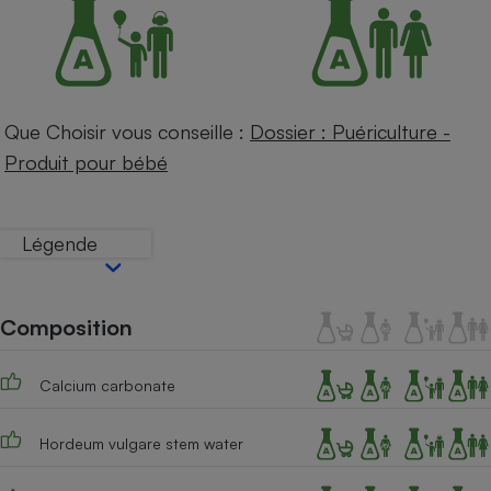
Téléphone mobile -
Smartphone
Plaque de cuisson à
induction
Que Choisir vous conseille :
Dossier : Puériculture -
Climatiseur -
Produit pour bébé
Ventilateur
Légende
Antivirus
Climatiseur -
Ventilateur
Composition
Calcium carbonate
Hordeum vulgare stem water