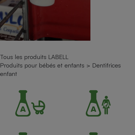
Petit électroménager - U
Complément
alimentaire
Mutuelle
Assurance emprunteur
Tous les produits LABELL
Matelas
Champagne
Produits pour bébés et enfants
>
Dentifrices
bouteille
Banque en 
enfant
Téléviseur
Antimoustique
Lave-linge
Radiateur électrique