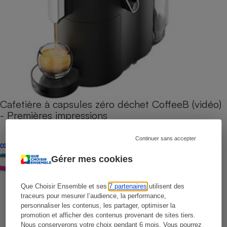
Cafetière à capsules zéro déchet CoffeeB (vidéo)
- Premières impressions
Continuer sans accepter
CONSEILS
Gérer mes cookies
Que Choisir Ensemble et ses
7 partenaires
utilisent des
traceurs pour mesurer l’audience, la performance,
personnaliser les contenus, les partager, optimiser la
promotion et afficher des contenus provenant de sites tiers.
Nous conserverons votre choix pendant 6 mois. Vous pourrez