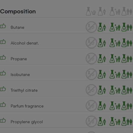
Téléphone mobile -
Smartphone
Composition
Plaque de cuisson à
induction
Butane
Alcohol denat.
Climatiseur -
Ventilateur
Propane
Antivirus
Isobutane
Climatiseur -
Ventilateur
Triethyl citrate
Parfum fragrance
Propylene glycol