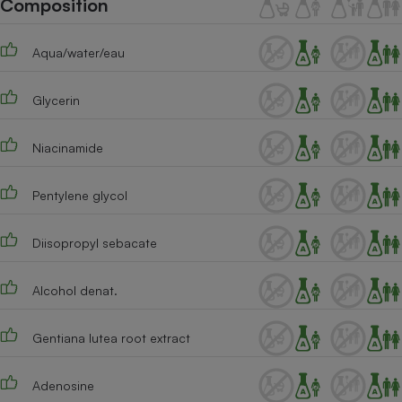
Composition
Téléphone mobile -
Smartphone
Plaque de cuisson à
Aqua/water/eau
induction
Glycerin
Climatiseur -
Ventilateur
Niacinamide
Pentylene glycol
Antivirus
Climatiseur -
Diisopropyl sebacate
Ventilateur
Alcohol denat.
Gentiana lutea root extract
Adenosine