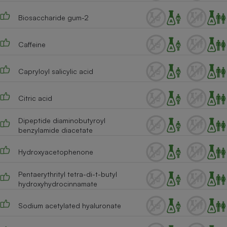
Cafetière à expressos
Biosaccharide gum-2
Caffeine
Capryloyl salicylic acid
Citric acid
Robot ménager
Dipeptide diaminobutyroyl
benzylamide diacetate
Hydroxyacetophenone
Pentaerythrityl tetra-di-t-butyl
hydroxyhydrocinnamate
Sodium acetylated hyaluronate