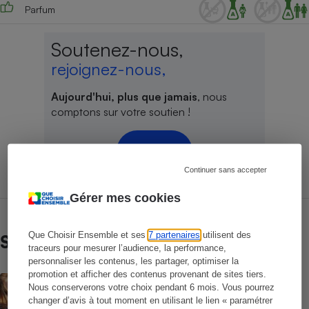
Parfum
Soutenez-nous,
rejoignez-nous,
Aujourd'hui, plus que jamais
, nous
comptons sur votre soutien !
Je fais un don
Continuer sans accepter
Gérer mes cookies
Que Choisir Ensemble et ses
7 partenaires
utilisent des
Sur le même sujet
traceurs pour mesurer l’audience, la performance,
personnaliser les contenus, les partager, optimiser la
promotion et afficher des contenus provenant de sites tiers.
ACTUALITÉ
Nous conserverons votre choix pendant 6 mois. Vous pourrez
Les moustiques vont-ils s’habituer au
changer d’avis à tout moment en utilisant le lien « paramétrer
répulsif le plus efficace ?