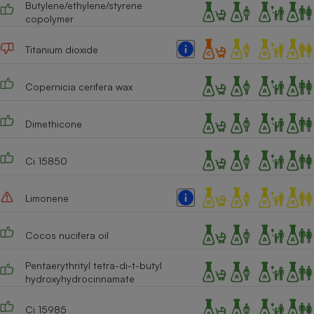
Butylene/ethylene/styrene
copolymer
Titanium dioxide
Copernicia cerifera wax
Dimethicone
Ci 15850
Limonene
Cocos nucifera oil
Pentaerythrityl tetra-di-t-butyl
hydroxyhydrocinnamate
Ci 15985