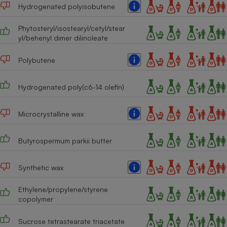
Téléphone mobile -
Hydrogenated polyisobutene
Smartphone
Plaque de cuisson à
Phytosteryl/isostearyl/cetyl/stear
induction
yl/behenyl dimer dilinoleate
Polybutene
Climatiseur -
Ventilateur
Hydrogenated poly(c6-14 olefin)
Microcrystalline wax
Antivirus
Climatiseur -
Butyrospermum parkii butter
Ventilateur
Synthetic wax
Ethylene/propylene/styrene
copolymer
Sucrose tetrastearate triacetate