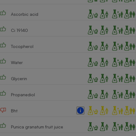
Ascorbic acid
Ci 19140
Tocopherol
Water
Glycerin
Propanediol
Bht
Punica granatum fruit juice