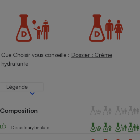
Petit électroménager - U
Complément
alimentaire
Mutuelle
Assurance emprunteur
Que Choisir vous conseille :
Dossier : Crème
Matelas
Champagne
hydratante
bouteille
Banque en 
Téléviseur
Légende
Antimoustique
Lave-linge
Composition
Radiateur électrique
Diisostearyl malate