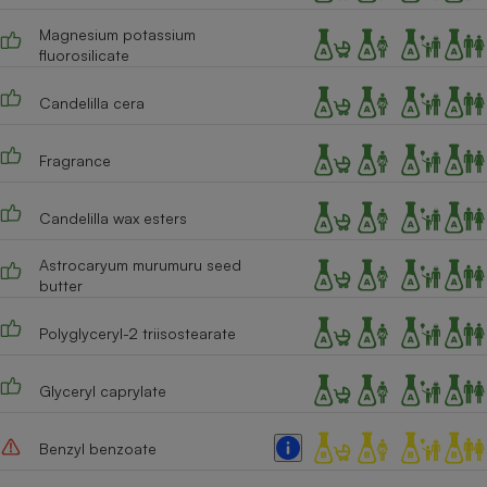
Magnesium potassium
Cafetière à expressos
fluorosilicate
Candelilla cera
Fragrance
Candelilla wax esters
Robot ménager
Astrocaryum murumuru seed
butter
Polyglyceryl-2 triisostearate
Glyceryl caprylate
Benzyl benzoate