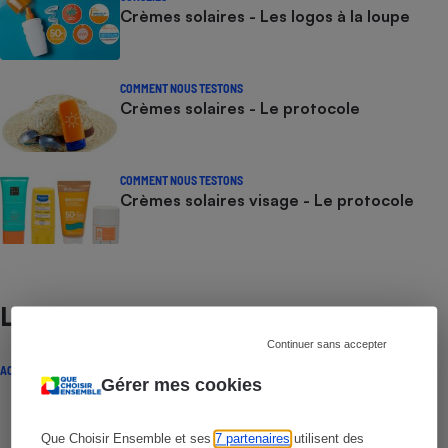
Crèmes solaires - Les logos à la loupe
COMMENT NOUS TESTONS
Crèmes solaires - Le protocole
COMMENT NOUS TESTONS
Crèmes solaires visage - Le protocole
Lire aussi
Continuer sans accepter
ACTUALITÉ
Gérer mes cookies
Que Choisir Ensemble et ses
7 partenaires
utilisent des