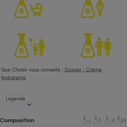
Petit électroménager - U
Complément
alimentaire
Mutuelle
Assurance emprunteur
Matelas
Champagne
bouteille
Banque en 
Que Choisir vous conseille :
Dossier : Crème
Téléviseur
hydratante
Antimoustique
Lave-linge
Légende
Radiateur électrique
Composition