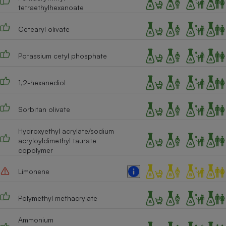
tetraethylhexanoate
Cafetière à expressos
Cetearyl olivate
Potassium cetyl phosphate
1,2-hexanediol
Sorbitan olivate
Robot ménager
Hydroxyethyl acrylate/sodium
acryloyldimethyl taurate
copolymer
Limonene
Polymethyl methacrylate
Ammonium