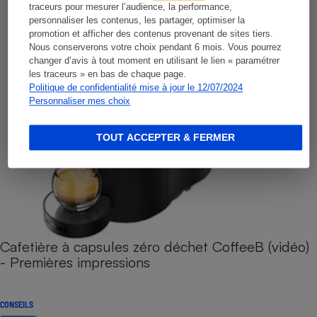
traceurs pour mesurer l’audience, la performance,
personnaliser les contenus, les partager, optimiser la
promotion et afficher des contenus provenant de sites tiers.
Nous conserverons votre choix pendant 6 mois. Vous pourrez
changer d’avis à tout moment en utilisant le lien « paramétrer
les traceurs » en bas de chaque page.
Politique de confidentialité mise à jour le 12/07/2024
Personnaliser mes choix
TOUT ACCEPTER & FERMER
Cafetière à capsules zéro déchet CoffeeB (vidéo)
- Premières impressions
CONSEILS