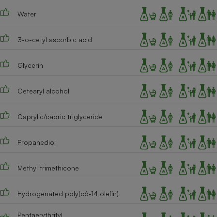
Téléphone mobile -
Smartphone
Water
Plaque de cuisson à
induction
3-o-cetyl ascorbic acid
Glycerin
Climatiseur -
Ventilateur
Cetearyl alcohol
Antivirus
Caprylic/capric triglyceride
Climatiseur -
Ventilateur
Propanediol
Methyl trimethicone
Hydrogenated poly(c6-14 olefin)
Pentaerythrityl