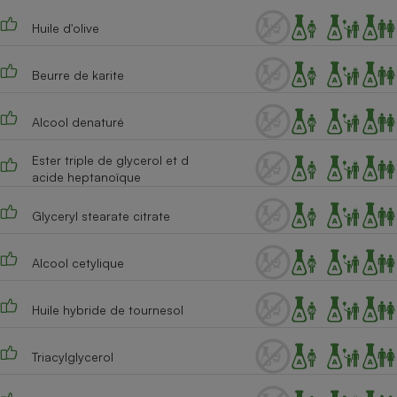
Téléphone mobile -
Smartphone
Huile d'olive
Plaque de cuisson à
induction
Beurre de karite
Alcool denaturé
Climatiseur -
Ventilateur
Ester triple de glycerol et d
acide heptanoïque
Antivirus
Glyceryl stearate citrate
Climatiseur -
Ventilateur
Alcool cetylique
Huile hybride de tournesol
Triacylglycerol