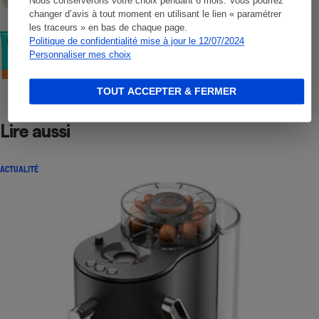
Nous conserverons votre choix pendant 6 mois. Vous pourrez
changer d’avis à tout moment en utilisant le lien « paramétrer
les traceurs » en bas de chaque page.
COMMENT NOUS TESTONS
Politique de confidentialité mise à jour le 12/07/2024
Crèmes solaires visage - Le protocole
Personnaliser mes choix
TOUT ACCEPTER & FERMER
Lire aussi
ACTUALITÉ