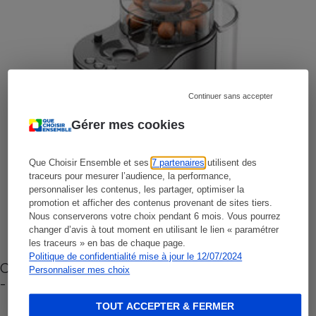
Continuer sans accepter
Gérer mes cookies
Que Choisir Ensemble et ses
7 partenaires
utilisent des
traceurs pour mesurer l’audience, la performance,
personnaliser les contenus, les partager, optimiser la
promotion et afficher des contenus provenant de sites tiers.
Nous conserverons votre choix pendant 6 mois. Vous pourrez
changer d’avis à tout moment en utilisant le lien « paramétrer
les traceurs » en bas de chaque page.
Politique de confidentialité mise à jour le 12/07/2024
Cafetière à capsules zéro déchet CoffeeB (vidéo)
Personnaliser mes choix
- Premières impressions
TOUT ACCEPTER & FERMER