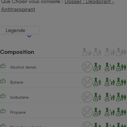
Que Choisir vous conseille :
Dossier : Déodorant -
Téléphone mobile -
Smartphone
Antitranspirant
Plaque de cuisson à
induction
Légende
Climatiseur -
Ventilateur
Composition
Antivirus
Alcohol denat.
Climatiseur -
Ventilateur
Butane
Isobutane
Propane