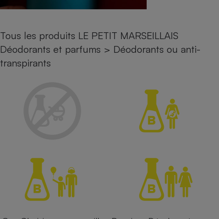
Petit électroménager - U
Complément
alimentaire
Tous les produits LE PETIT MARSEILLAIS
Mutuelle
Assurance emprunteur
Déodorants et parfums
>
Déodorants ou anti-
transpirants
Matelas
Champagne
bouteille
Banque en 
Téléviseur
Antimoustique
Lave-linge
Radiateur électrique