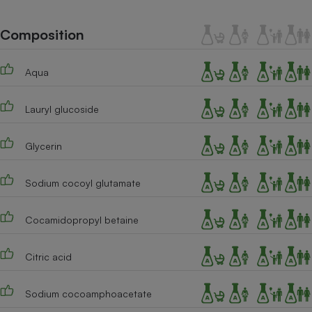
Téléphone mobile -
Smartphone
Plaque de cuisson à
Composition
induction
Aqua
Climatiseur -
Lauryl glucoside
Ventilateur
Glycerin
Antivirus
Climatiseur -
Sodium cocoyl glutamate
Ventilateur
Cocamidopropyl betaine
Citric acid
Sodium cocoamphoacetate