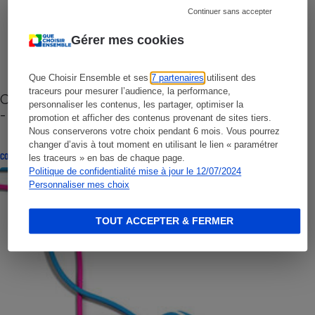
Continuer sans accepter
Gérer mes cookies
Que Choisir Ensemble et ses
7 partenaires
utilisent des
traceurs pour mesurer l’audience, la performance,
Cafetière à capsules zéro déchet CoffeeB (vidéo)
personnaliser les contenus, les partager, optimiser la
- Premières impressions
promotion et afficher des contenus provenant de sites tiers.
Nous conserverons votre choix pendant 6 mois. Vous pourrez
changer d’avis à tout moment en utilisant le lien « paramétrer
CONSEILS
les traceurs » en bas de chaque page.
Politique de confidentialité mise à jour le 12/07/2024
Personnaliser mes choix
TOUT ACCEPTER & FERMER